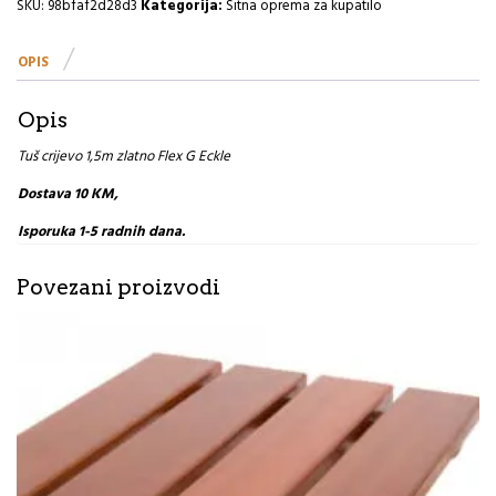
Flex
SKU:
98bfaf2d28d3
Kategorija:
Sitna oprema za kupatilo
G
Eckle
OPIS
količina
Opis
Tuš crijevo 1,5m zlatno Flex G Eckle
Dostava 10 KM,
Isporuka 1-5 radnih dana.
Povezani proizvodi