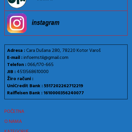
Adresa :
Cara Dušana 280, 78220 Kotor Varoš
E-mail :
infoemstil@gmail.com
Telefon :
066/170-665
JIB :
4513568610000
Žiro računi :
UniCredit Bank : 5517202262712219
Raiffeisen Bank : 1610000356240077
POČETNA
O NAMA
KATEGORIJE