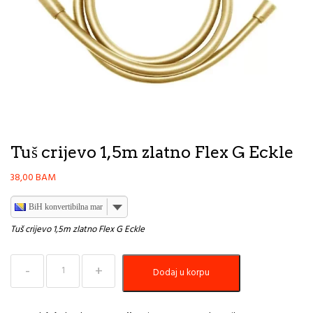
Tuš crijevo 1,5m zlatno Flex G Eckle
38,00
BAM
BiH konvertibilna marka
Tuš crijevo 1,5m zlatno Flex G Eckle
Tuš
Dodaj u korpu
crijevo
1,5m
zlatno