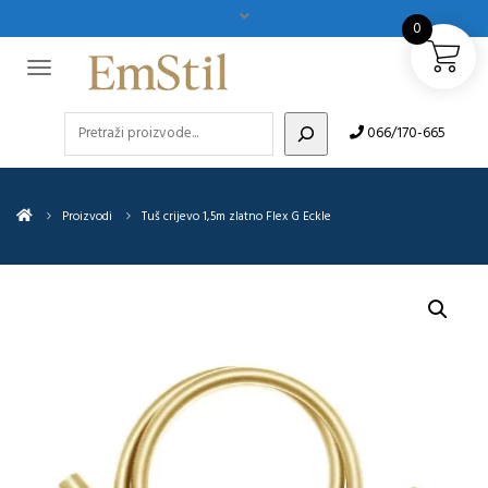
0
Pretraži
066/170-665
Proizvodi
Tuš crijevo 1,5m zlatno Flex G Eckle