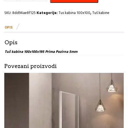
100x100x195
Prima
Pozirna
SKU:
8dd94ae8f125
Kategorije:
Tus kabina 100x100
,
Tuš kabine
5mm
količina
OPIS
Opis
Tuš kabina 100x100x195 Prima Pozirna 5mm
Povezani proizvodi