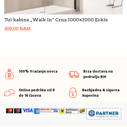
Tuš kabina ,,Walk In” Crna 1000×2000 Eckle
309,00
BAM
100% Vraćanje novca
Brza dostava na
području BiH
Online podrška od 8
Bezbjedna & sigurna
do 16 časova
kupovina