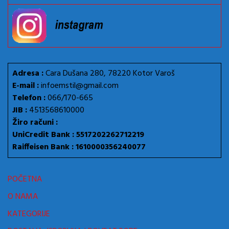
Adresa :
Cara Dušana 280, 78220 Kotor Varoš
E-mail :
infoemstil@gmail.com
Telefon :
066/170-665
JIB :
4513568610000
Žiro računi :
UniCredit Bank : 5517202262712219
Raiffeisen Bank : 1610000356240077
POČETNA
O NAMA
KATEGORIJE