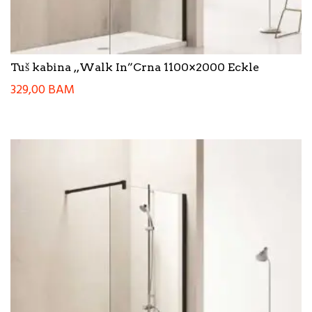
Tuš kabina ,,Walk In”Crna 1100×2000 Eckle
329,00
BAM