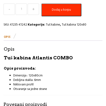
Tuš
Dodaj u korpu
kabina
120x80
ST
6mm
SKU:
K1235-K1242
Kategorije:
Tuš kabine
,
Tuš kabina 120x80
otvor
na
OPIS
jednoj
strani
Atlantis
Opis
Combo
R
Tuš kabina Atlantis COMBO
količina
Opis proizvoda:
Dimenzija : 120x80cm
Debljina stakla: 6mm
Niklovani profil
Otvaranje sa jedne strane
Povezani proizvodi