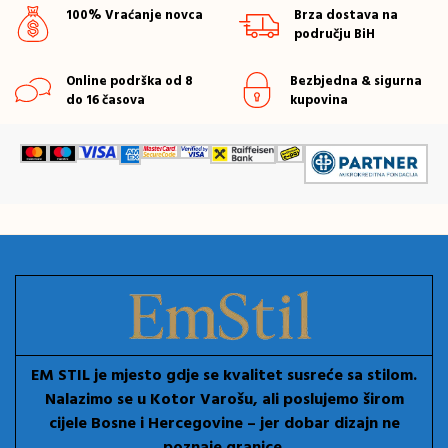
100% Vraćanje novca
Brza dostava na
području BiH
Online podrška od 8
Bezbjedna & sigurna
do 16 časova
kupovina
EM STIL je mjesto gdje se kvalitet susreće sa stilom.
Nalazimo se u Kotor Varošu, ali poslujemo širom
cijele Bosne i Hercegovine – jer dobar dizajn ne
poznaje granice.