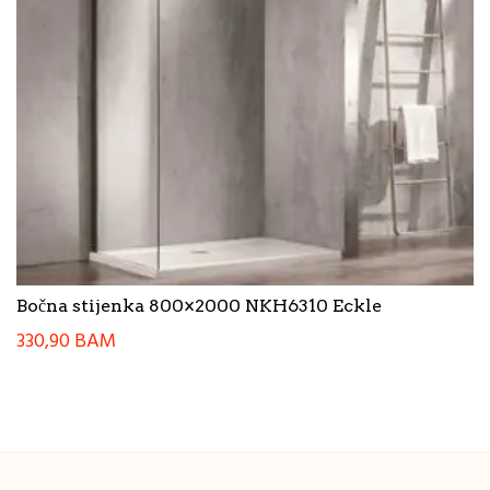
Bočna stijenka 800×2000 NKH6310 Eckle
330,90
BAM