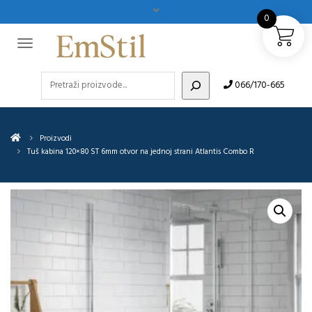
0
Pretraži
066/170-665
Proizvodi
Tuš kabina 120×80 ST 6mm otvor na jednoj strani Atlantis Combo R