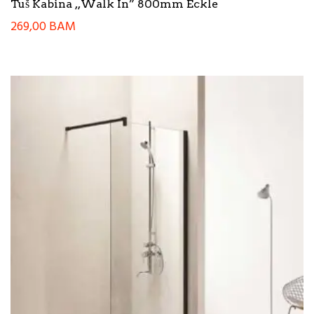
Tuš Kabina ,,Walk In” 800mm Eckle
269,00
BAM