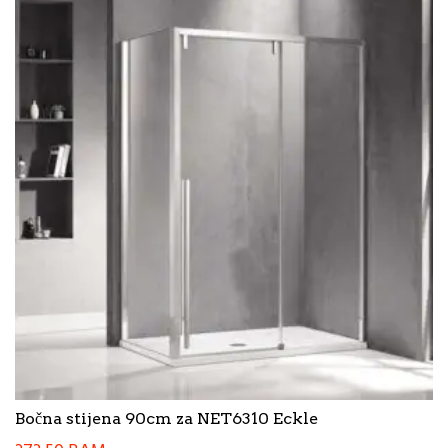
Bočna stijena 90cm za NET6310 Eckle