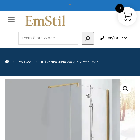
0
Pretraži
066/170-665
Proizvodi
Tuš kabina 80cm Walk In Zlatna Eckle