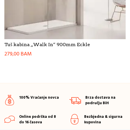
Tuš kabina ,,Walk In” 900mm Eckle
279,00
BAM
100% Vraćanje novca
Brza dostava na
području BiH
Online podrška od 8
Bezbjedna & sigurna
do 16 časova
kupovina