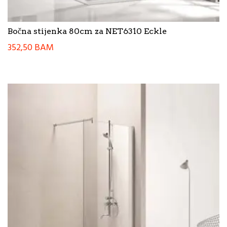
Bočna stijenka 80cm za NET6310 Eckle
352,50
BAM