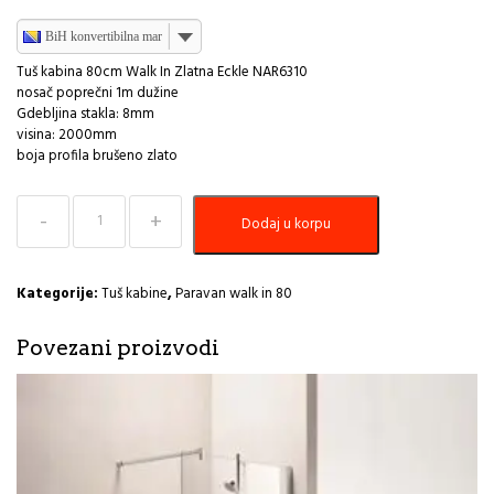
BiH konvertibilna marka
Tuš kabina 80cm Walk In Zlatna Eckle NAR6310
nosač poprečni 1m dužine
Gdebljina stakla: 8mm
visina: 2000mm
boja profila brušeno zlato
Tuš
Dodaj u korpu
kabina
80cm
Walk
In
Kategorije:
Tuš kabine
,
Paravan walk in 80
Zlatna
Eckle
Povezani proizvodi
količina