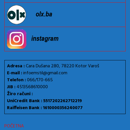
Adresa :
Cara Dušana 280, 78220 Kotor Varoš
E-mail :
infoemstil@gmail.com
Telefon :
066/170-665
JIB :
4513568610000
Žiro računi :
UniCredit Bank : 5517202262712219
Raiffeisen Bank : 1610000356240077
POČETNA