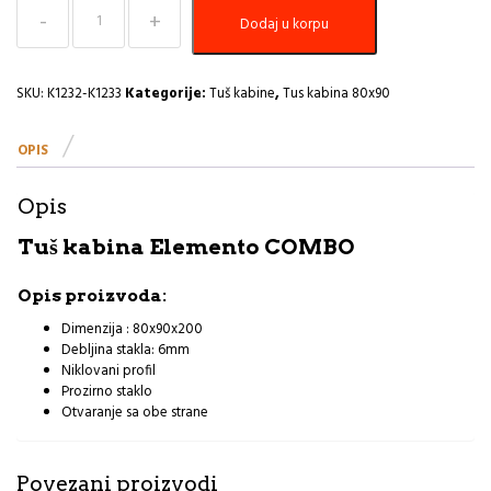
Tuš
Dodaj u korpu
kabina
80x90x200
ST
6mm
SKU:
K1232-K1233
Kategorije:
Tuš kabine
,
Tus kabina 80x90
Elemento
Combo
OPIS
R
količina
Opis
Tuš kabina Elemento COMBO
Opis proizvoda:
Dimenzija : 80x90x200
Debljina stakla: 6mm
Niklovani profil
Prozirno staklo
Otvaranje sa obe strane
Povezani proizvodi