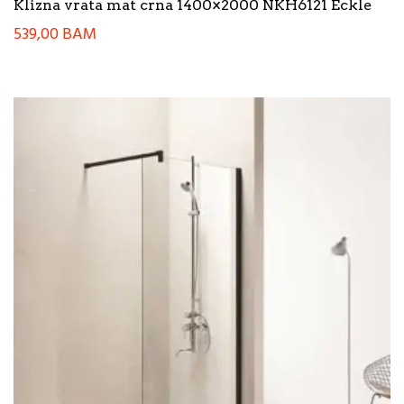
Klizna vrata mat crna 1400×2000 NKH6121 Eckle
539,00
BAM