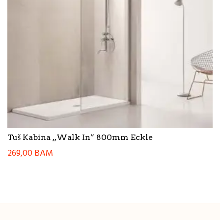
Tuš Kabina ,,Walk In” 800mm Eckle
269,00
BAM