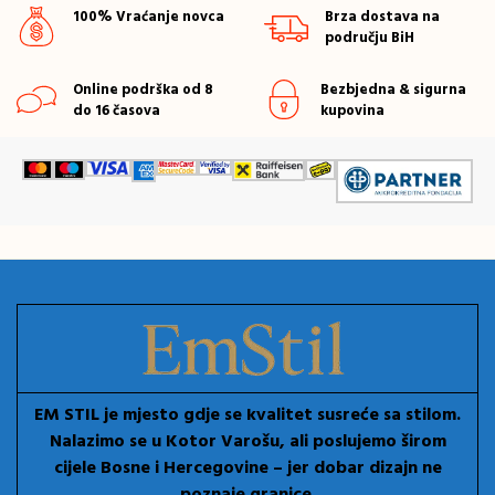
100% Vraćanje novca
Brza dostava na
području BiH
Online podrška od 8
Bezbjedna & sigurna
do 16 časova
kupovina
EM STIL je mjesto gdje se kvalitet susreće sa stilom.
Nalazimo se u Kotor Varošu, ali poslujemo širom
cijele Bosne i Hercegovine – jer dobar dizajn ne
poznaje granice.