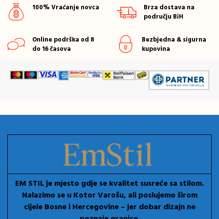
100% Vraćanje novca
Brza dostava na
području BiH
Online podrška od 8
Bezbjedna & sigurna
do 16 časova
kupovina
EM STIL je mjesto gdje se kvalitet susreće sa stilom.
Nalazimo se u Kotor Varošu, ali poslujemo širom
cijele Bosne i Hercegovine – jer dobar dizajn ne
poznaje granice.