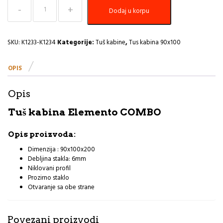
Tuš
Dodaj u korpu
kabina
90x100x200
ST
6mm
SKU:
K1233-K1234
Kategorije:
Tuš kabine
,
Tus kabina 90x100
Elemento
Combo
OPIS
R
količina
Opis
Tuš kabina Elemento COMBO
Opis proizvoda:
Dimenzija : 90x100x200
Debljina stakla: 6mm
Niklovani profil
Prozirno staklo
Otvaranje sa obe strane
Povezani proizvodi