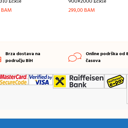
10 Eckle
900×2000 Eckle
0
BAM
299,00
BAM
Brza dostava na
Online podrška od 8
području BiH
časova