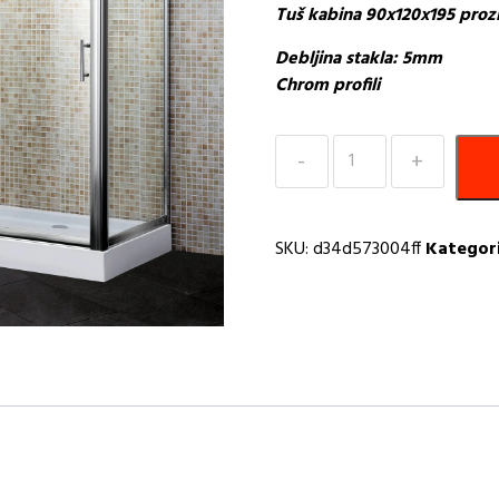
Tuš kabina 90x120x195 proz
Debljina stakla: 5mm
Chrom profili
Tuš
kabina
90x120x195
prozirna
SKU:
d34d573004ff
Kategori
Optima
količina