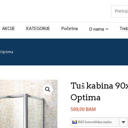
Pretraž
AKCIJE
KATEGORIJE
Početna
Treb
O nama
a Optima
Tuš kabina 90
Optima
599,00
BAM
BiH konvertibilna marka