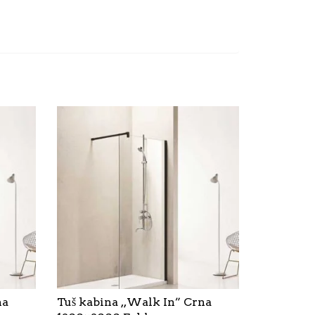
na
Tuš kabina ,,Walk In” Crna