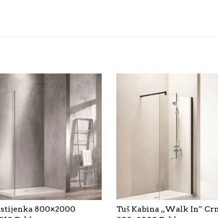
 stijenka 800×2000
Tuš Kabina ,,Walk In” Cr