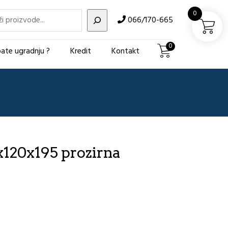
i
0
066/170-665
0
ate ugradnju ?
Kredit
Kontakt
x120x195 prozirna