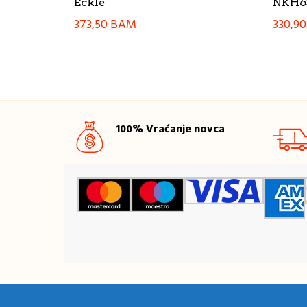
Eckle
NKH63
373,50
BAM
330,9
100% Vraćanje novca