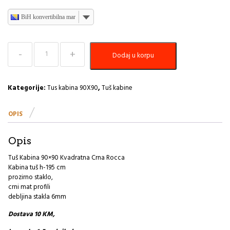
BiH konvertibilna marka
Tuš
Dodaj u korpu
Kabina
90×90
Kvadratna
Crna
Kategorije:
Tus kabina 90X90
,
Tuš kabine
Rocco
količina
OPIS
Opis
Tuš Kabina 90×90 Kvadratna Crna Rocca
Kabina tuš h-195 cm
prozirno staklo,
crni mat profili
debljina stakla 6mm
Dostava 10 KM,