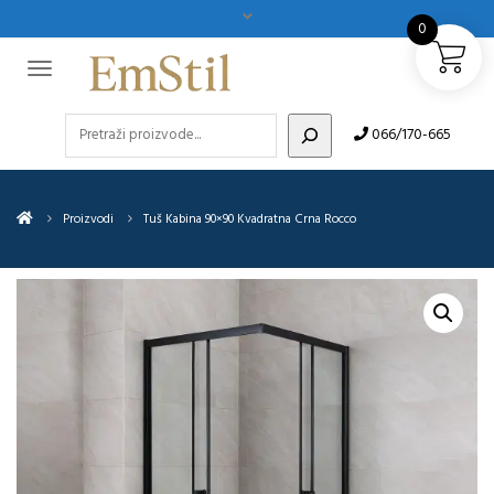
0
Pretraži
066/170-665
Proizvodi
Tuš Kabina 90×90 Kvadratna Crna Rocco