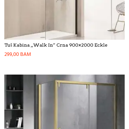
Tuš Kabina ,,Walk In” Crna 900×2000 Eckle
299,00
BAM