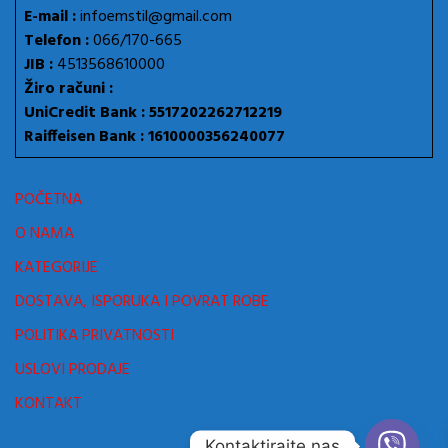
E-mail :
infoemstil@gmail.com
Telefon :
066/170-665
JIB :
4513568610000
Žiro računi :
UniCredit Bank : 5517202262712219
Raiffeisen Bank : 1610000356240077
POČETNA
O NAMA
KATEGORIJE
DOSTAVA, ISPORUKA I POVRAT ROBE
POLITIKA PRIVATNOSTI
USLOVI PRODAJE
KONTAKT
Kontaktirajte nas