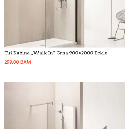
Tuš Kabina ,,Walk In” Crna 900×2000 Eckle
299,00
BAM