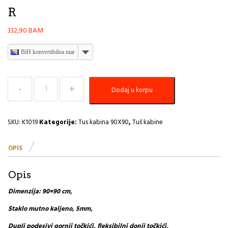
R
332,90
BAM
BiH konvertibilna marka
Tuš
Dodaj u korpu
Kabina
90x90x190cm
SM
5mm
SKU:
K1019
Kategorije:
Tus kabina 90X90
,
Tuš kabine
R
količina
OPIS
Opis
Dimenzija: 90×90 cm,
Staklo mutno kaljeno, 5mm,
Dupli podesivi gornji točkići, fleksibilni donji točkići,