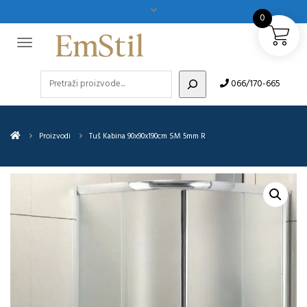
0
Pretraži
066/170-665
Proizvodi
Tuš Kabina 90x90x190cm SM 5mm R