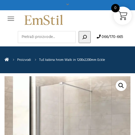
0
Pretraži
066/170-665
Proizvodi
Tuš kabina hrom Walk in 1200x2200mm Eckle