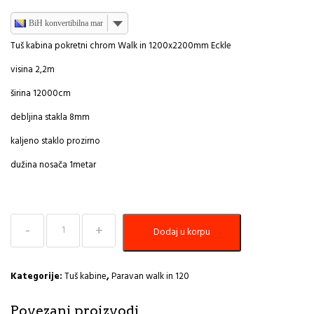
BiH konvertibilna marka
Tuš kabina pokretni chrom Walk in 1200x2200mm Eckle
visina 2,2m
širina 12000cm
debljina stakla 8mm
kaljeno staklo prozirno
dužina nosača 1metar
Tuš
Dodaj u korpu
kabina
hrom
Walk
in
Kategorije:
Tuš kabine
,
Paravan walk in 120
1200x2200mm
Eckle
Povezani proizvodi
količina