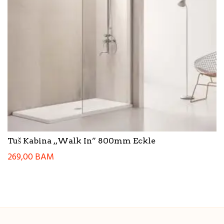
Tuš Kabina ,,Walk In” 800mm Eckle
269,00
BAM