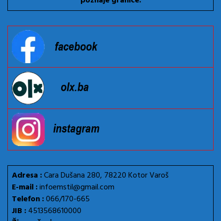
poznaje granice.
Adresa :
Cara Dušana 280, 78220 Kotor Varoš
E-mail :
infoemstil@gmail.com
Telefon :
066/170-665
JIB :
4513568610000