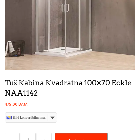
Tuš Kabina Kvadratna 100×70 Eckle
NAA1142
479,00
BAM
BiH konvertibilna marka
Tuš