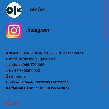
Adresa :
Cara Dušana 280, 78220 Kotor Varoš
E-mail :
infoemstil@gmail.com
Telefon :
066/170-665
JIB :
4513568610000
Žiro računi :
UniCredit Bank : 5517202262712219
Raiffeisen Bank : 1610000356240077
POČETNA