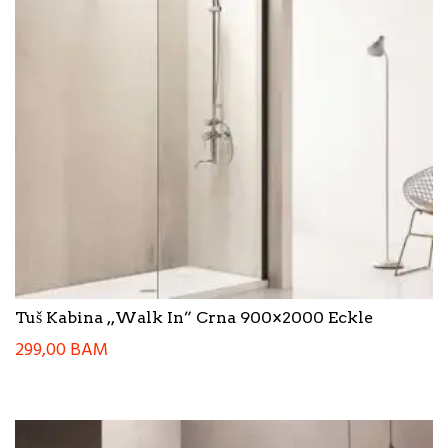
Tuš Kabina ,,Walk In” Crna 900×2000 Eckle
299,00
BAM