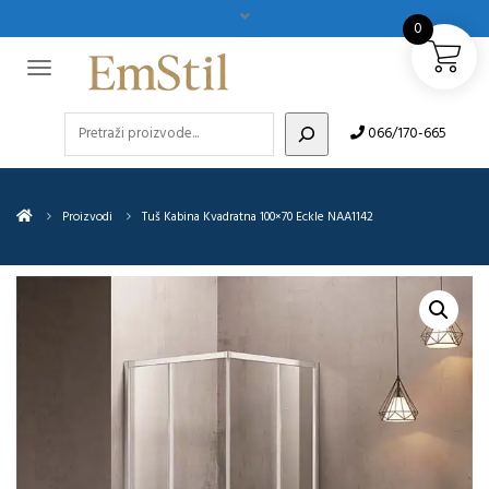
0
Pretraži
066/170-665
Proizvodi
Tuš Kabina Kvadratna 100×70 Eckle NAA1142