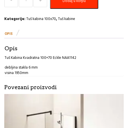
Dodaj u korpu
Kabina
Kvadratna
100×70
Eckle
Kategorije:
Tuš kabina 100x70
,
Tuš kabine
NAA1142
količina
OPIS
Opis
Tuš Kabina Kvadratna 100×70 Eckle NAA1142
debljina stakla 6 mm
visina 1950mm
Povezani proizvodi