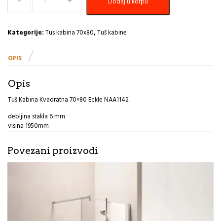
Dodaj u korpu
Kabina
Kvadratna
70×80
Eckle
Kategorije:
Tus kabina 70x80
,
Tuš kabine
NAA1142
količina
OPIS
Opis
Tuš Kabina Kvadratna 70×80 Eckle NAA1142
debljina stakla 6 mm
visina 1950mm
Povezani proizvodi