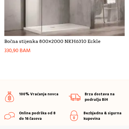
Bočna stijenka 800×2000 NKH6310 Eckle
330,90
BAM
100% Vraćanje novca
Brza dostava na
području BiH
Online podrška od 8
Bezbjedna & sigurna
do 16 časova
kupovina