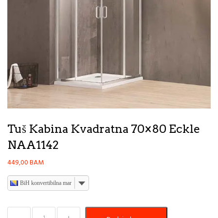
Tuš Kabina Kvadratna 70×80 Eckle
NAA1142
449,00
BAM
BiH konvertibilna marka
Tuš