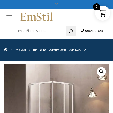
0
Pretraži
066/170-665
Proizvodi
Tuš Kabina Kvadratna 70×80 Eckle NAA1142