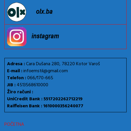
Adresa :
Cara Dušana 280, 78220 Kotor Varoš
E-mail :
infoemstil@gmail.com
Telefon :
066/170-665
JIB :
4513568610000
Žiro računi :
UniCredit Bank : 5517202262712219
Raiffeisen Bank : 1610000356240077
POČETNA