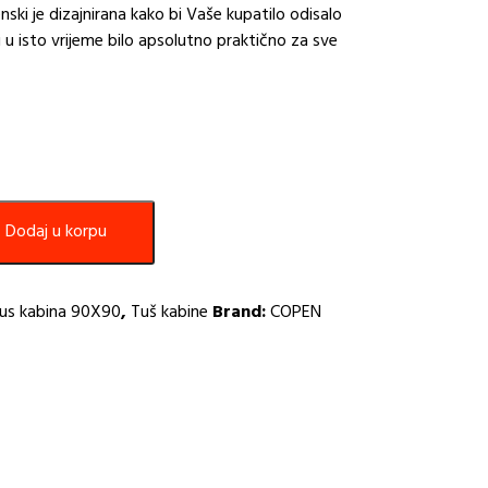
ski je dizajnirana kako bi Vaše kupatilo odisalo
 u isto vrijeme bilo apsolutno praktično za sve
Dodaj u korpu
us kabina 90X90
,
Tuš kabine
Brand:
COPEN