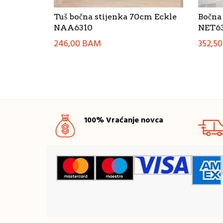
Tuš bočna stijenka 70cm Eckle
Bočna
NAA6310
NET63
246,00
BAM
352,5
100% Vraćanje novca