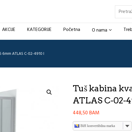
Pretraž
AKCIJE
KATEGORIJE
Početna
Treb
O nama
5 6mm ATLAS C-02-4910 I
Tuš kabina k
ATLAS C-02-4
448,50
BAM
BiH konvertibilna marka