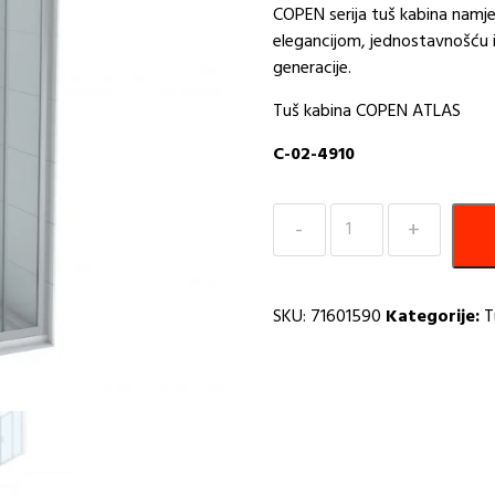
COPEN serija tuš kabina namjen
elegancijom, jednostavnošću i
generacije.
Tuš kabina COPEN ATLAS
C-02-4910
Tuš
kabina
kvadratna
90x90x195
SKU:
71601590
Kategorije:
T
6mm
ATLAS
C-
02-
4910
I
količina