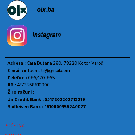
Adresa :
Cara Dušana 280, 78220 Kotor Varoš
E-mail :
infoemstil@gmail.com
Telefon :
066/170-665
JIB :
4513568610000
Žiro računi :
UniCredit Bank : 5517202262712219
Raiffeisen Bank : 1610000356240077
POČETNA