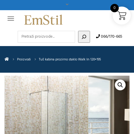
0
Pretraži
066/170-665
Proizvodi
Tuš kabina prozirno staklo Walk In 120×195