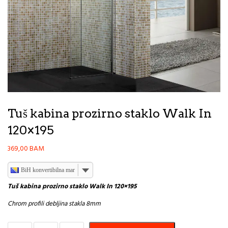
Tuš kabina prozirno staklo Walk In
120×195
369,00
BAM
BiH konvertibilna marka
Tuš kabina prozirno staklo Walk In 120×195
Chrom profili debljina stakla 8mm
Tuš