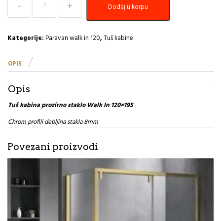
Dodaj u korpu
kabina
prozirno
staklo
Walk
Kategorije:
Paravan walk in 120
,
Tuš kabine
In
120×195
OPIS
količina
Opis
Tuš kabina prozirno staklo Walk In 120×195
Chrom profili debljina stakla 8mm
Povezani proizvodi