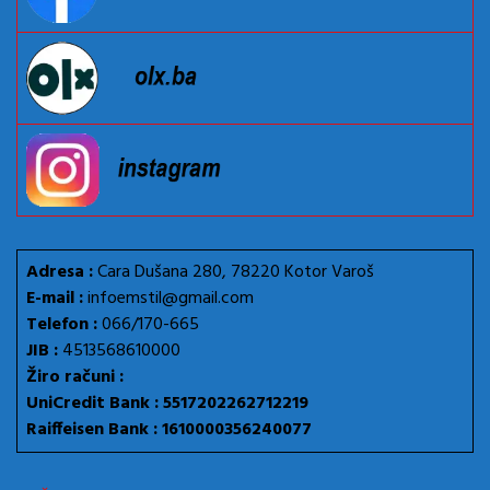
Adresa :
Cara Dušana 280, 78220 Kotor Varoš
E-mail :
infoemstil@gmail.com
Telefon :
066/170-665
JIB :
4513568610000
Žiro računi :
UniCredit Bank : 5517202262712219
Raiffeisen Bank : 1610000356240077