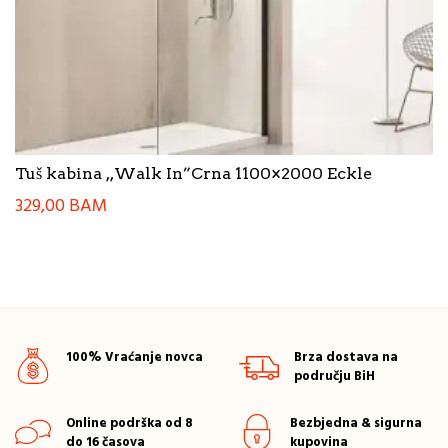
Tuš kabina ,,Walk In”Crna 1100×2000 Eckle
329,00
BAM
100% Vraćanje novca
Brza dostava na
području BiH
Online podrška od 8
Bezbjedna & sigurna
do 16 časova
kupovina