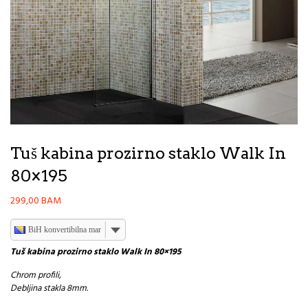
Tuš kabina prozirno staklo Walk In
80×195
299,00
BAM
BiH konvertibilna marka
Tuš kabina prozirno staklo Walk In 80×195
Chrom profili,
Debljina stakla 8mm.