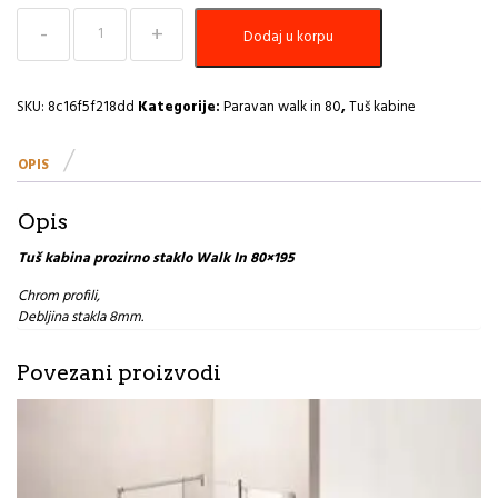
Tuš
Dodaj u korpu
kabina
prozirno
staklo
Walk
SKU:
8c16f5f218dd
Kategorije:
Paravan walk in 80
,
Tuš kabine
In
80×195
OPIS
količina
Opis
Tuš kabina prozirno staklo Walk In 80×195
Chrom profili,
Debljina stakla 8mm.
Povezani proizvodi