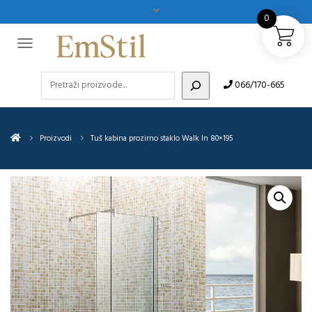
0
Pretraži
066/170-665
Proizvodi
Tuš kabina prozirno staklo Walk In 80×195