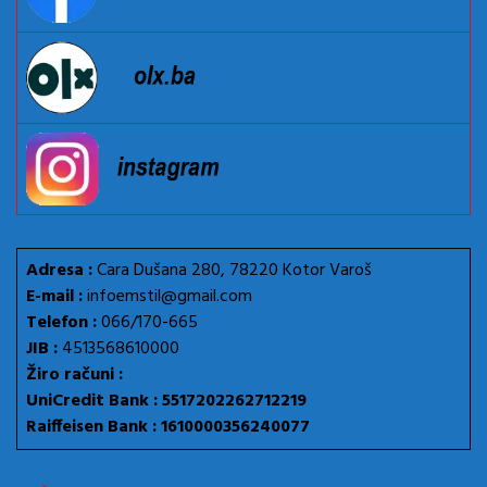
Adresa :
Cara Dušana 280, 78220 Kotor Varoš
E-mail :
infoemstil@gmail.com
Telefon :
066/170-665
JIB :
4513568610000
Žiro računi :
UniCredit Bank : 5517202262712219
Raiffeisen Bank : 1610000356240077