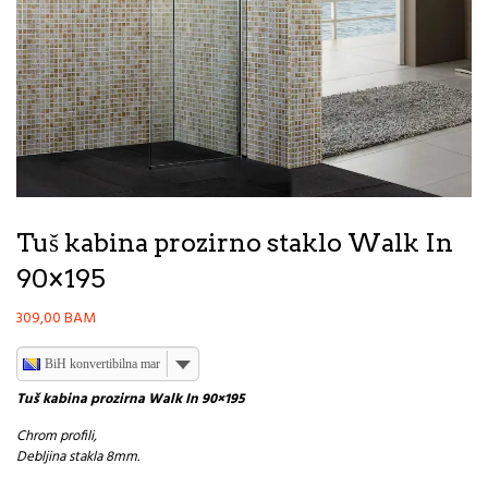
Tuš kabina prozirno staklo Walk In
90×195
309,00
BAM
BiH konvertibilna marka
Tuš kabina prozirna Walk In 90×195
Chrom profili,
Debljina stakla 8mm.