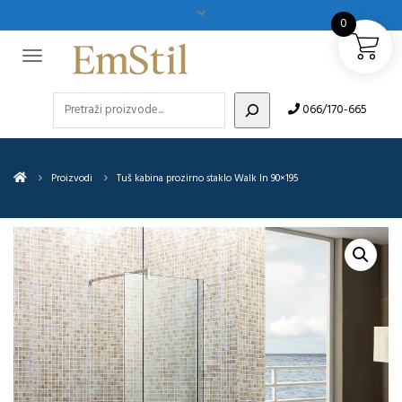
0
Pretraži
066/170-665
Proizvodi
Tuš kabina prozirno staklo Walk In 90×195