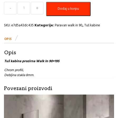
Tuš
Dodaj u korpu
kabina
prozirno
staklo
Walk
SKU:
e7d5a43dc435
Kategorije:
Paravan walk in 90
,
Tuš kabine
In
90×195
OPIS
količina
Opis
Tuš kabina prozirna Walk In 90×195
Chrom profili,
Debljina stakla 8mm.
Povezani proizvodi