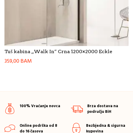
Tuš kabina ,,Walk In” Crna 1200×2000 Eckle
359,00
BAM
100% Vraćanje novca
Brza dostava na
području BiH
Online podrška od 8
Bezbjedna & sigurna
do 16 časova
kupovina