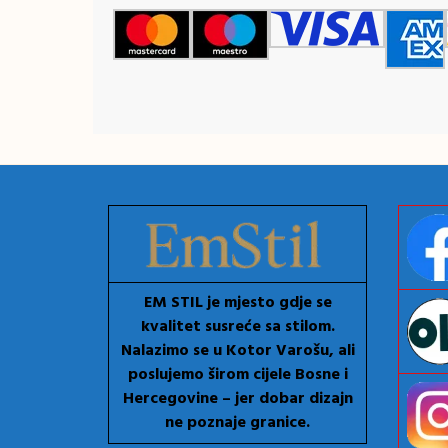
EM STIL je mjesto gdje se
kvalitet susreće sa stilom.
Nalazimo se u Kotor Varošu, ali
poslujemo širom cijele Bosne i
Hercegovine – jer dobar dizajn
ne poznaje granice.