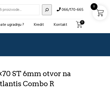
i
0
066/170-665
0
ate ugradnju ?
Kredit
Kontakt
×70 ST 6mm otvor na
Atlantis Combo R