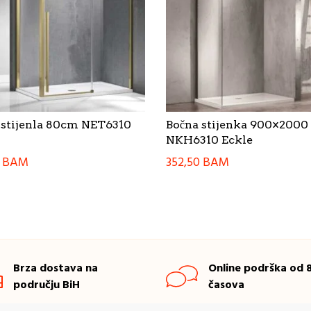
 stijenla 80cm NET6310
Bočna stijenka 900×2000
NKH6310 Eckle
0
BAM
352,50
BAM
Brza dostava na
Online podrška od 8
području BiH
časova