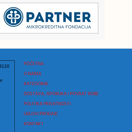
POČETNA
78220
O NAMA
om
KATEGORIJE
DOSTAVA, ISPORUKA I POVRAT ROBE
POLITIKA PRIVATNOSTI
USLOVI PRODAJE
KONTAKT