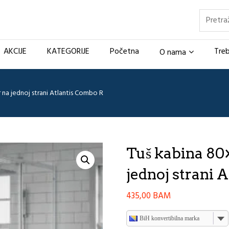
Pretraž
AKCIJE
KATEGORIJE
Početna
Treb
O nama
na jednoj strani Atlantis Combo R
Tuš kabina 80
jednoj strani 
435,00
BAM
BiH konvertibilna marka