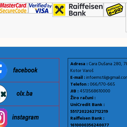
Adresa :
Cara Dušana 280, 
Kotor Varoš
E-mail :
infoemstil@gmail.c
Telefon :
066/170-665
JIB :
4513568610000
Žiro računi :
UniCredit Bank :
5517202262712219
Raiffeisen Bank :
1610000356240077