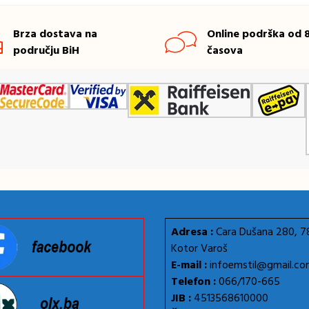
Brza dostava na
Online podrška od 8
području BiH
časova
Adresa :
Cara Dušana 280, 
Kotor Varoš
E-mail :
infoemstil@gmail.c
Telefon :
066/170-665
JIB :
4513568610000