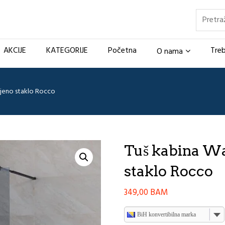
Pretraž
AKCIJE
KATEGORIJE
Početna
Treb
O nama
ljeno staklo Rocco
Tuš kabina Wa
staklo Rocco
349,00
BAM
BiH konvertibilna marka