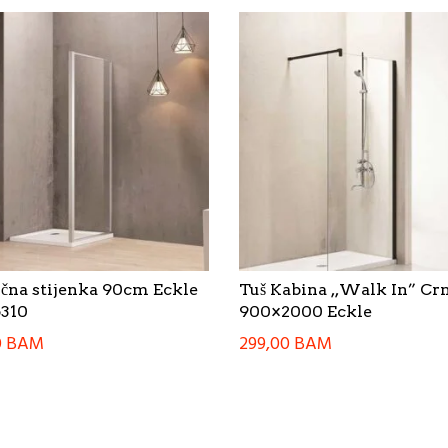
očna stijenka 90cm Eckle
Tuš Kabina ,,Walk In” Cr
310
900×2000 Eckle
0
BAM
299,00
BAM