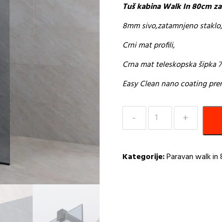
Tuš kabina Walk In 80cm za
8mm sivo,zatamnjeno staklo
Crni mat profili,
Crna mat teleskopska šipka 7
Easy Clean nano coating pre
Tuš
kabina
Walk
In
Kategorije:
Paravan walk in 
80cm
zatamljeno
staklo
Rocco
količina