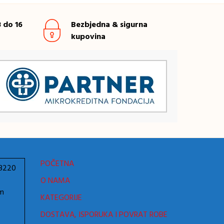
 do 16
Bezbjedna & sigurna
kupovina
POČETNA
78220
O NAMA
om
KATEGORIJE
DOSTAVA, ISPORUKA I POVRAT ROBE