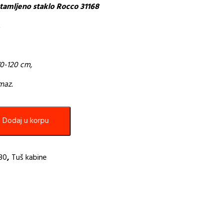
tamljeno staklo Rocco 31168
,
0-120 cm,
maz.
Dodaj u korpu
80
,
Tuš kabine