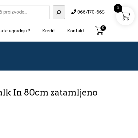
i
0
066/170-665
0
ate ugradnju ?
Kredit
Kontakt
lk In 80cm zatamljeno