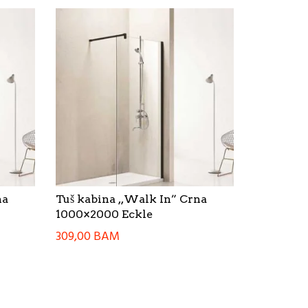
na
Tuš kabina ,,Walk In” Crna
1000×2000 Eckle
309,00
BAM