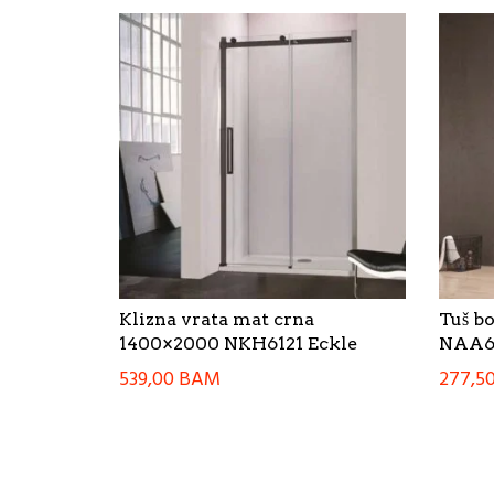
Klizna vrata mat crna
Tuš b
1400×2000 NKH6121 Eckle
NAA6
539,00
BAM
277,5