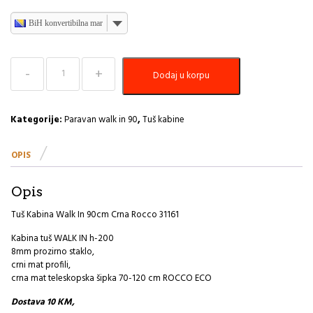
BiH konvertibilna marka
Tuš
Dodaj u korpu
Kabina
Walk
In
90cm
Kategorije:
Paravan walk in 90
,
Tuš kabine
Crna
Rocco
OPIS
količina
Opis
Tuš Kabina Walk In 90cm Crna Rocco 31161
Kabina tuš WALK IN h-200
8mm prozirno staklo,
crni mat profili,
crna mat teleskopska šipka 70-120 cm ROCCO ECO
Dostava 10 KM,