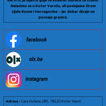
EM STIL je mjesto gdje se kvalitet susreće sa stilom.
Nalazimo se u Kotor Varošu, ali poslujemo širom
cijele Bosne i Hercegovine – jer dobar dizajn ne
poznaje granice.
Adresa :
Cara Dušana 280, 78220 Kotor Varoš