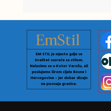
EM STIL je mjesto gdje se
kvalitet susreće sa stilom.
Nalazimo se u Kotor Varošu, ali
poslujemo širom cijele Bosne i
Hercegovine – jer dobar dizajn
ne poznaje granice.