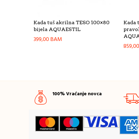
Kada tuš akrilna TESO 100×80
Kada 
bijela AQUAESTIL
pravo
AQUA
399,00
BAM
859,0
100% Vraćanje novca