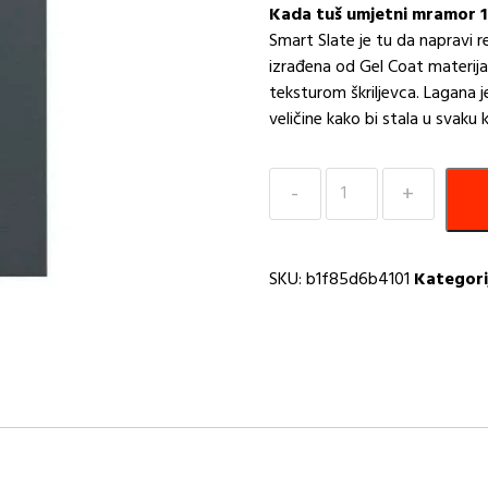
Kada tuš umjetni mramor 
Smart Slate je tu da napravi r
izrađena od Gel Coat materij
teksturom škriljevca. Lagana je
veličine kako bi stala u svaku 
Tuš
Kada
120x90
umjetni
SKU:
b1f85d6b4101
Kategori
mramor
antracit
SMART
SLATE
Zenon
količina