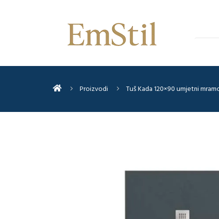
Proizvodi
Tuš Kada 120×90 umjetni mram