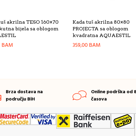
tuš akrilna TESO 160×70
Kada tuš akrilna 80×80
kutna bijela sa oblogom
PROJECTA sa oblogom
ESTIL
kvadratna AQUAESTIL
0
BAM
359,00
BAM
Brza dostava na
Online podrška od 8
području BiH
časova