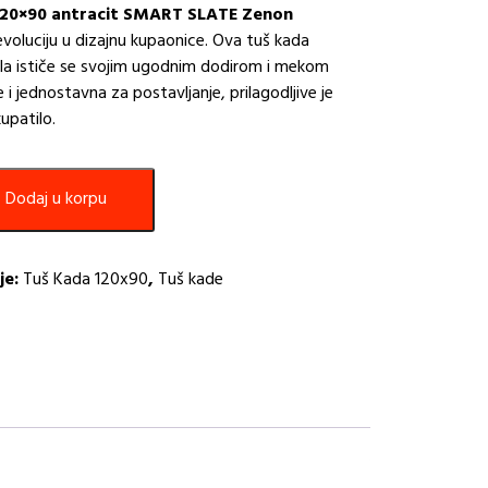
120×90 antracit SMART SLATE Zenon
evoluciju u dizajnu kupaonice. Ova tuš kada
ala ističe se svojim ugodnim dodirom i mekom
 i jednostavna za postavljanje, prilagodljive je
kupatilo.
Dodaj u korpu
je:
Tuš Kada 120x90
,
Tuš kade