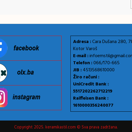
Adresa :
Cara Dušana 280, 
Kotor Varoš
E-mail :
infoemstil@gmail.c
Telefon :
066/170-665
JIB :
4513568610000
Žiro računi :
UniCredit Bank :
5517202262712219
Raiffeisen Bank :
1610000356240077
Copyright 2025. keramikastil.com © Sva prava zadržana.