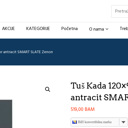
Pretraž
AKCIJE
KATEGORIJE
Početna
Treb
O nama
or antracit SMART SLATE Zenon
Tuš Kada 120
antracit SMA
519,00
BAM
BiH konvertibilna marka