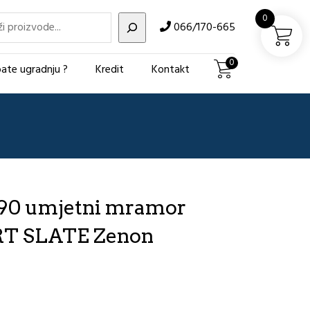
i
0
066/170-665
0
ate ugradnju ?
Kredit
Kontakt
×90 umjetni mramor
RT SLATE Zenon