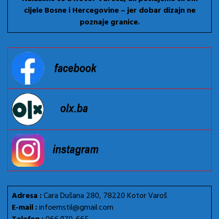
cijele Bosne i Hercegovine – jer dobar dizajn ne
poznaje granice.
Adresa :
Cara Dušana 280, 78220 Kotor Varoš
E-mail :
infoemstil@gmail.com