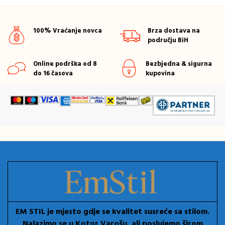
100% Vraćanje novca
Brza dostava na
području BiH
Online podrška od 8
Bezbjedna & sigurna
do 16 časova
kupovina
EM STIL je mjesto gdje se kvalitet susreće sa stilom.
Nalazimo se u Kotor Varošu, ali poslujemo širom