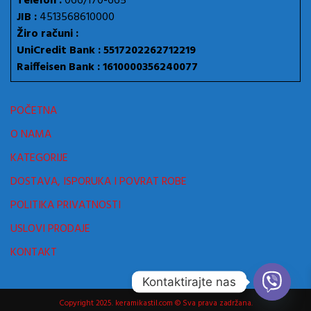
Telefon :
066/170-665
JIB :
4513568610000
Žiro računi :
UniCredit Bank : 5517202262712219
Raiffeisen Bank : 1610000356240077
POČETNA
O NAMA
KATEGORIJE
DOSTAVA, ISPORUKA I POVRAT ROBE
POLITIKA PRIVATNOSTI
USLOVI PRODAJE
KONTAKT
Kontaktirajte nas
Copyright 2025. keramikastil.com © Sva prava zadržana.