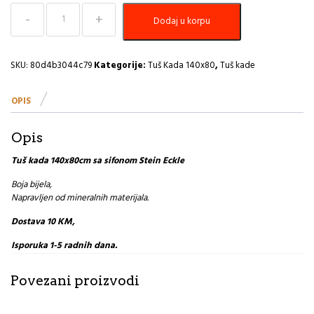
Tuš
Dodaj u korpu
kada
140x80cm
sa
sifonom
SKU:
80d4b3044c79
Kategorije:
Tuš Kada 140x80
,
Tuš kade
Stein
Eckle
OPIS
količina
Opis
Tuš kada 140x80cm sa sifonom Stein Eckle
Boja bijela,
Napravljen od mineralnih materijala.
Dostava 10 KM,
Isporuka 1-5 radnih dana.
Povezani proizvodi