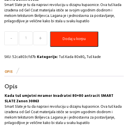
Smart Slate je tu da napravi revoluciju u dizajnu kupaonice. Ova tuš kada
izrađena od Gel Coat materijala ističe se svojim ugodnim dodirom i
mekom teksturom škriljevca. Lagana je i jednostavna za postavljanje,
prilagodljive je veličine kako bi stala u svaku kupatilo
Tuš
Dodaj u korpu
Kada
80x80
umjetni
mramor
SKU:
52ca803cfd7b
Kategorije:
Tuš Kada 80x80
,
Tuš kade
kvadratni
SMART
OPIS
SLATE
Zenon
količina
Opis
Kada tuš umjetni mramor kvadratni 80×80 antracit SMART
SLATE Zenon 30863
Smart Slate je tu da napravi revoluciju u dizajnu kupaonice. Ova tuš kada
izrađena od Gel Coat materijala ističe se svojim ugodnim dodirom i
mekom teksturom škriljevca. Lagana je i jednostavna za postavljanje,
prilagodljive je veličine kako bi stala u svaku kupatilo