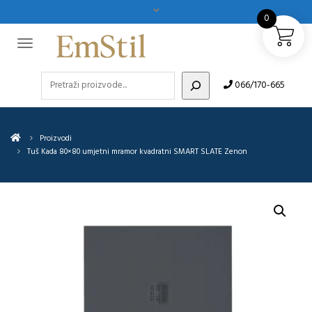
0
Pretraži
066/170-665
Proizvodi
Tuš Kada 80×80 umjetni mramor kvadratni SMART SLATE Zenon