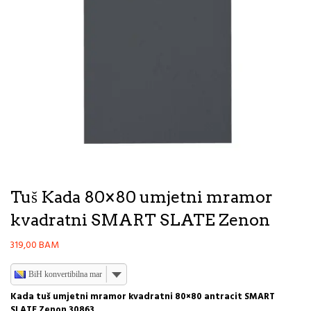
Tuš Kada 80×80 umjetni mramor
kvadratni SMART SLATE Zenon
319,00
BAM
BiH konvertibilna marka
Kada tuš umjetni mramor kvadratni 80×80 antracit SMART
SLATE Zenon 30863