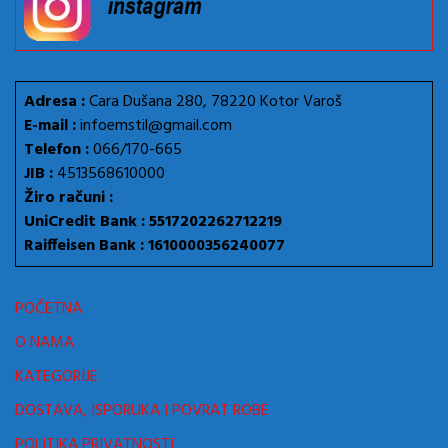
Adresa :
Cara Dušana 280, 78220 Kotor Varoš
E-mail :
infoemstil@gmail.com
Telefon :
066/170-665
JIB :
4513568610000
Žiro računi :
UniCredit Bank : 5517202262712219
Raiffeisen Bank : 1610000356240077
POČETNA
O NAMA
KATEGORIJE
DOSTAVA, ISPORUKA I POVRAT ROBE
POLITIKA PRIVATNOSTI