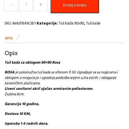
Tuš
Dodaj u korpu
kada
sa
oblogom
90×90
SKU:
6e8d1849c3b1
Kategorije:
Tuš Kada 90x90
,
Tuš kade
Rosa
količina
OPIS
Opis
Tuš kada sa oblogom 90×90 Rosa
ROSA
je polukružna tuš kada sa sifonom fi 50. Ugradjuje sa sa nogicama i
oblogom a moguća je i ugradnja podziđavanjem u/na estrih, i oblaganje
keramičkim pločicama.
Liveni sanitarni akril ojačan armiranim poliesterom.
Dubina 8cm.
Garancija 10 godina,
Dostava 10 KM,
Isporuka 1-5 radnih dana.