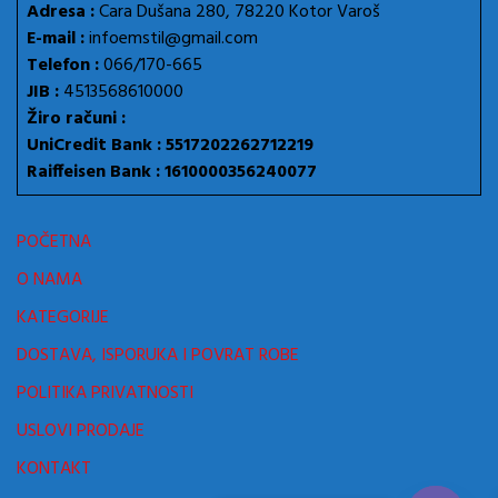
Adresa :
Cara Dušana 280, 78220 Kotor Varoš
E-mail :
infoemstil@gmail.com
Telefon :
066/170-665
JIB :
4513568610000
Žiro računi :
UniCredit Bank : 5517202262712219
Raiffeisen Bank : 1610000356240077
POČETNA
O NAMA
KATEGORIJE
DOSTAVA, ISPORUKA I POVRAT ROBE
POLITIKA PRIVATNOSTI
USLOVI PRODAJE
KONTAKT