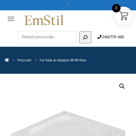
0
Pretraži
066/170-665
Proizvodi
Tuš kada sa oblogom 90×90 Rosa