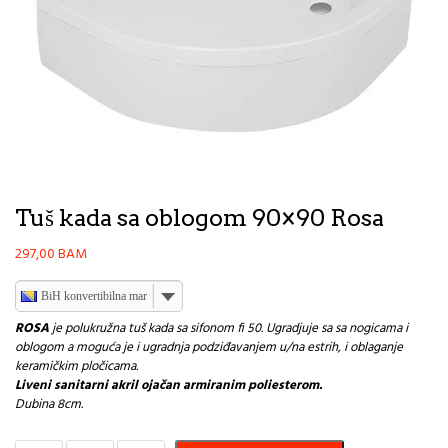
Tuš kada sa oblogom 90×90 Rosa
297,00
BAM
BiH konvertibilna marka
ROSA
je polukružna tuš kada sa sifonom fi 50. Ugradjuje sa sa nogicama i
oblogom a moguća je i ugradnja podziđavanjem u/na estrih, i oblaganje
keramičkim pločicama.
Liveni sanitarni akril ojačan armiranim poliesterom.
Dubina 8cm.