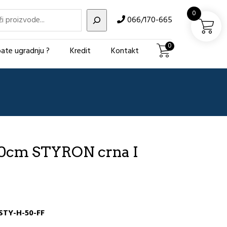
i
0
066/170-665
0
ate ugradnju ?
Kredit
Kontakt
50cm STYRON crna I
STY-H-50-FF