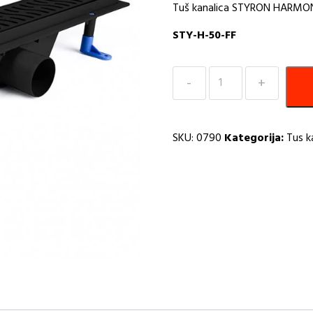
Tuš kanalica STYRON HARMO
STY-H-50-FF
Tuš
kanalica
50cm
STYRON
SKU:
0790
Kategorija:
Tus k
crna
I
količina