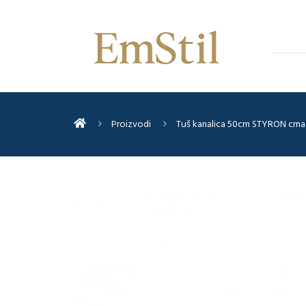
Proizvodi
Tuš kanalica 50cm STYRON crna 