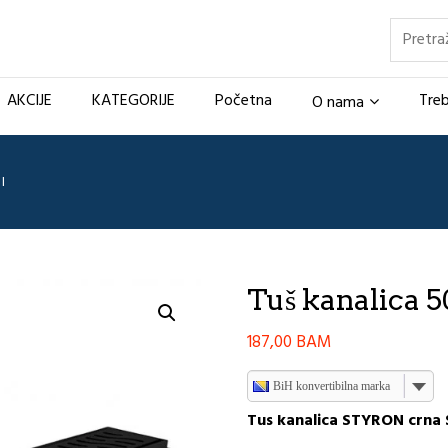
Pretraž
AKCIJE
KATEGORIJE
Početna
Treb
O nama
I
Tuš kanalica 
187,00
BAM
BiH konvertibilna marka
Tus kanalica STYRON crna 