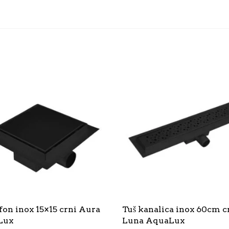
fon inox 15×15 crni Aura
Tuš kanalica inox 60cm c
Lux
Luna AquaLux