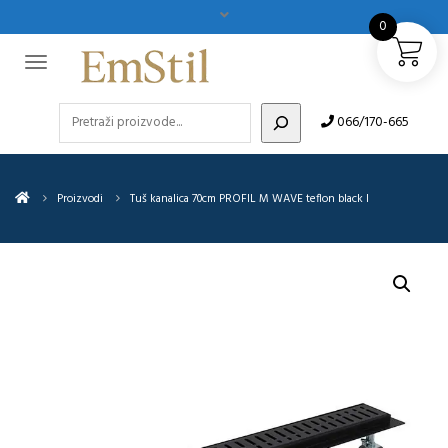
0
Pretraži
066/170-665
Proizvodi
Tuš kanalica 70cm PROFIL M WAVE teflon black I