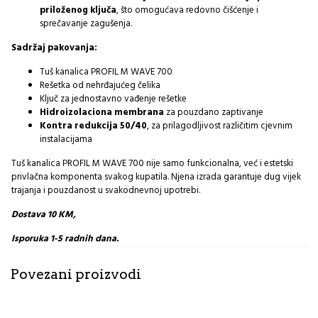
priloženog ključa
, što omogućava redovno čišćenje i
sprečavanje zagušenja.
Sadržaj pakovanja:
Tuš kanalica PROFIL M WAVE 700
Rešetka od nehrđajućeg čelika
Ključ za jednostavno vađenje rešetke
Hidroizolaciona membrana
za pouzdano zaptivanje
Kontra redukcija 50/40
, za prilagodljivost različitim cjevnim
instalacijama
Tuš kanalica PROFIL M WAVE 700 nije samo funkcionalna, već i estetski
privlačna komponenta svakog kupatila. Njena izrada garantuje dug vijek
trajanja i pouzdanost u svakodnevnoj upotrebi.
Dostava 10 KM,
Isporuka 1-5 radnih dana.
Povezani proizvodi