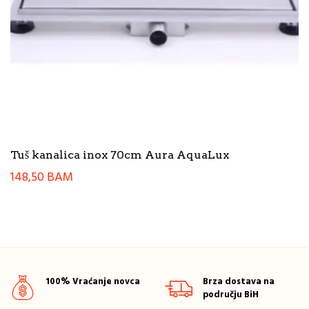
Tuš kanalica inox 70cm Aura AquaLux
148,50
BAM
100% Vraćanje novca
Brza dostava na
području BiH