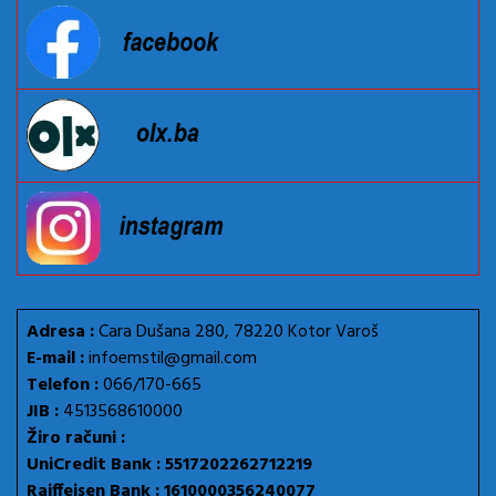
Adresa :
Cara Dušana 280, 78220 Kotor Varoš
E-mail :
infoemstil@gmail.com
Telefon :
066/170-665
JIB :
4513568610000
Žiro računi :
UniCredit Bank : 5517202262712219
Raiffeisen Bank : 1610000356240077