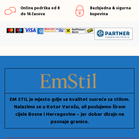
Online podrška od 8
Bezbjedna & sigurna
do 16 časova
kupovina
EM STIL je mjesto gdje se kvalitet susreće sa stilom.
Nalazimo se u Kotor Varošu, ali poslujemo širom
cijele Bosne i Hercegovine – jer dobar dizajn ne
poznaje granice.