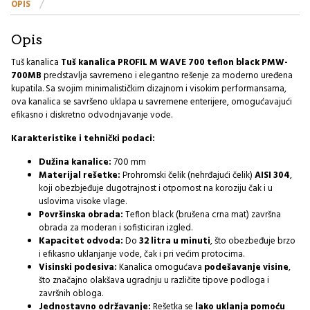
OPIS
black
I
količina
Opis
Tuš kanalica
Tuš kanalica PROFIL M WAVE 700 teflon black PMW-
700MB
predstavlja savremeno i elegantno rešenje za moderno uređena
kupatila. Sa svojim minimalističkim dizajnom i visokim performansama,
ova kanalica se savršeno uklapa u savremene enterijere, omogućavajući
efikasno i diskretno odvodnjavanje vode.
Karakteristike i tehnički podaci:
Dužina kanalice:
700 mm
Materijal rešetke:
Prohromski čelik (nehrđajući čelik)
AISI 304
,
koji obezbjeđuje dugotrajnost i otpornost na koroziju čak i u
uslovima visoke vlage.
Površinska obrada:
Teflon black (brušena crna mat) završna
obrada za moderan i sofisticiran izgled.
Kapacitet odvoda:
Do
32 litra u minuti
, što obezbeđuje brzo
i efikasno uklanjanje vode, čak i pri većim protocima.
Visinski podesiva:
Kanalica omogućava
podešavanje visine
,
što značajno olakšava ugradnju u različite tipove podloga i
završnih obloga.
Jednostavno održavanje:
Rešetka se
lako uklanja pomoću