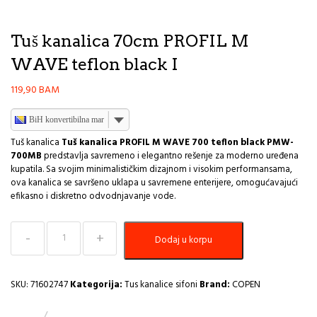
Tuš kanalica 70cm PROFIL M
WAVE teflon black I
119,90
BAM
BiH konvertibilna marka
Tuš kanalica
Tuš kanalica PROFIL M WAVE 700 teflon black PMW-
700MB
predstavlja savremeno i elegantno rešenje za moderno uređena
kupatila. Sa svojim minimalističkim dizajnom i visokim performansama,
ova kanalica se savršeno uklapa u savremene enterijere, omogućavajući
efikasno i diskretno odvodnjavanje vode.
Tuš
Dodaj u korpu
kanalica
70cm
PROFIL
M
SKU:
71602747
Kategorija:
Tus kanalice sifoni
Brand:
COPEN
WAVE
teflon