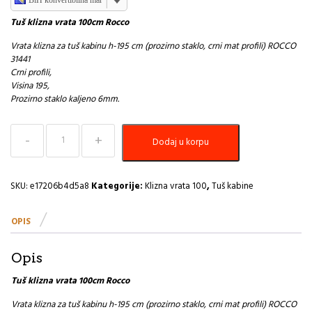
Tuš klizna vrata 100cm Rocco
Vrata klizna za tuš kabinu h-195 cm (prozirno staklo, crni mat profili) ROCCO
31441
Crni profili,
Visina 195,
Prozirno staklo kaljeno 6mm.
Tuš
Dodaj u korpu
klizna
vrata
100cm
Rocco
SKU:
e17206b4d5a8
Kategorije:
Klizna vrata 100
,
Tuš kabine
količina
OPIS
Opis
Tuš klizna vrata 100cm Rocco
Vrata klizna za tuš kabinu h-195 cm (prozirno staklo, crni mat profili) ROCCO