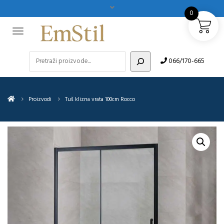
0
Pretraži
066/170-665
Proizvodi
Tuš klizna vrata 100cm Rocco