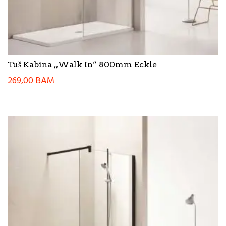
Tuš Kabina ,,Walk In” 800mm Eckle
269,00
BAM