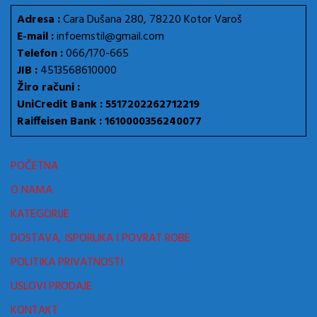
Adresa :
Cara Dušana 280, 78220 Kotor Varoš
E-mail :
infoemstil@gmail.com
Telefon :
066/170-665
JIB :
4513568610000
Žiro računi :
UniCredit Bank : 5517202262712219
Raiffeisen Bank : 1610000356240077
POČETNA
O NAMA
KATEGORIJE
DOSTAVA, ISPORUKA I POVRAT ROBE
POLITIKA PRIVATNOSTI
USLOVI PRODAJE
KONTAKT