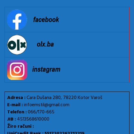
Adresa :
Cara Dušana 280, 78220 Kotor Varoš
E-mail :
infoemstil@gmail.com
Telefon :
066/170-665
JIB :
4513568610000
Žiro računi :
UniCredit Bank : 5517202262712219