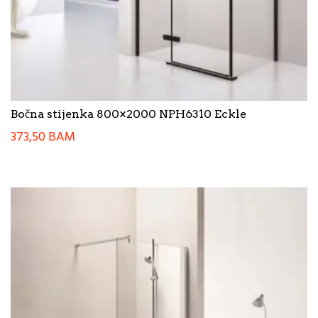
Bočna stijenka 800×2000 NPH6310 Eckle
373,50
BAM