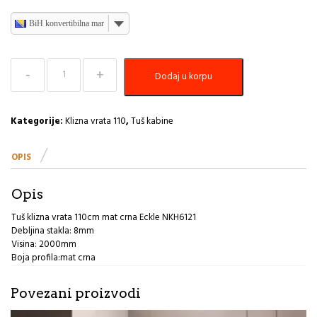
BiH konvertibilna marka
Tuš
Dodaj u korpu
klizna
vrata
110cm
mat
Kategorije:
Klizna vrata 110
,
Tuš kabine
crna
Eckle
OPIS
količina
Opis
Tuš klizna vrata 110cm mat crna Eckle NKH6121
Debljina stakla: 8mm
Visina: 2000mm
Boja profila:mat crna
Povezani proizvodi