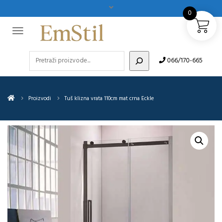
0
Pretraži
066/170-665
Proizvodi
Tuš klizna vrata 110cm mat crna Eckle