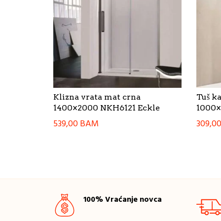
Klizna vrata mat crna
Tuš k
1400×2000 NKH6121 Eckle
1000×
539,00
BAM
309,0
100% Vraćanje novca