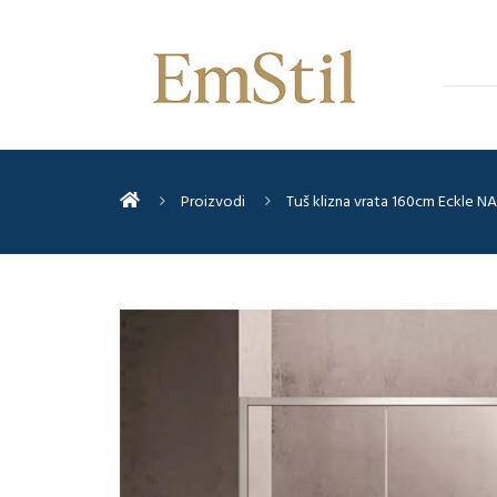
Proizvodi
Tuš klizna vrata 160cm Eckle N