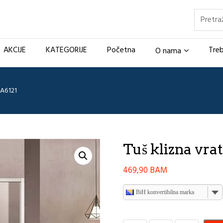
Pretraž
AKCIJE
KATEGORIJE
Početna
Treb
O nama
AA6121
Tuš klizna vr
469,90
BAM
BiH konvertibilna marka