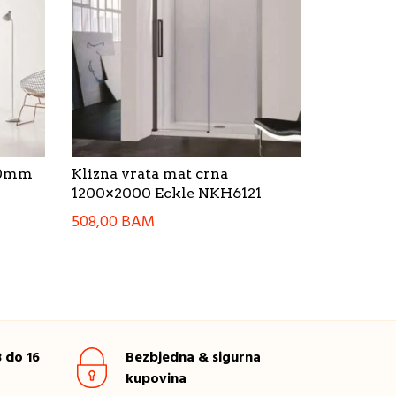
700mm
Klizna vrata mat crna
1200×2000 Eckle NKH6121
508,00
BAM
 do 16
Bezbjedna & sigurna
kupovina