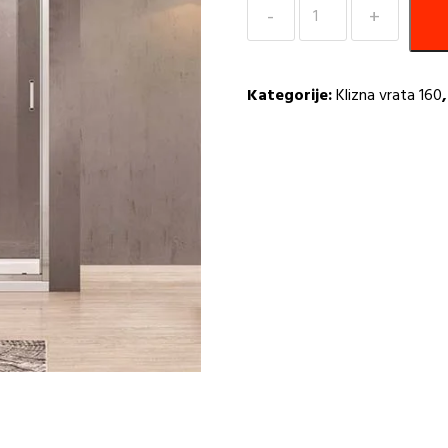
Tuš
klizna
vrata
160cm
Kategorije:
Klizna vrata 160
Eckle
NAA6121
količina