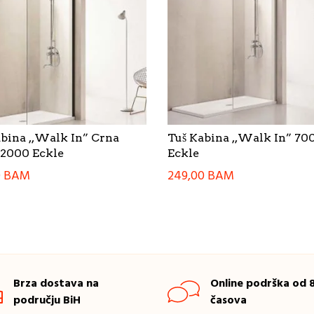
abina ,,Walk In” Crna
Tuš Kabina ,,Walk In” 
2000 Eckle
Eckle
0
BAM
249,00
BAM
Brza dostava na
Online podrška od 8
području BiH
časova