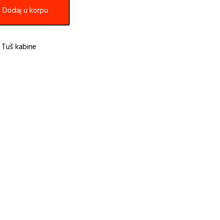
Dodaj u korpu
,
Tuš kabine