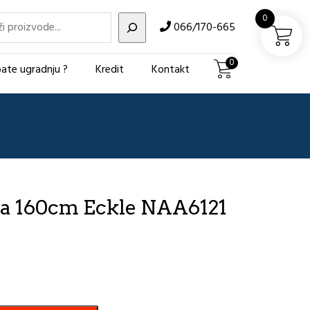
i
0
066/170-665
0
ate ugradnju ?
Kredit
Kontakt
ata 160cm Eckle NAA6121