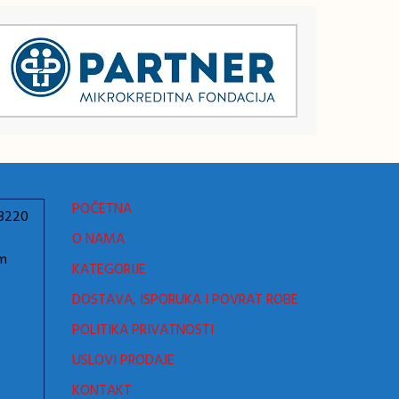
POČETNA
78220
O NAMA
om
KATEGORIJE
DOSTAVA, ISPORUKA I POVRAT ROBE
POLITIKA PRIVATNOSTI
USLOVI PRODAJE
KONTAKT