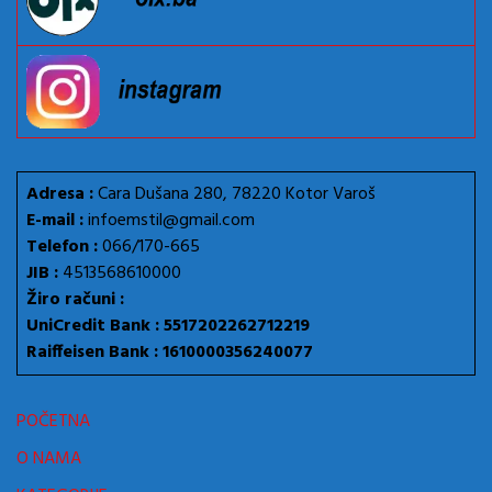
Adresa :
Cara Dušana 280, 78220 Kotor Varoš
E-mail :
infoemstil@gmail.com
Telefon :
066/170-665
JIB :
4513568610000
Žiro računi :
UniCredit Bank : 5517202262712219
Raiffeisen Bank : 1610000356240077
POČETNA
O NAMA