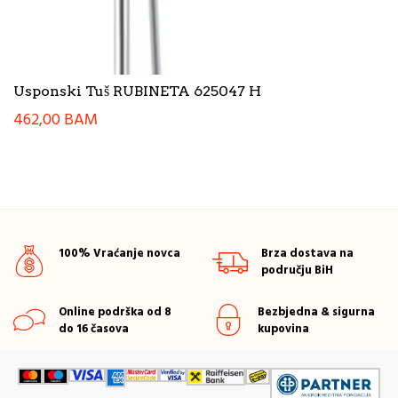
Usponski Tuš RUBINETA 625047 H
462,00
BAM
100% Vraćanje novca
Brza dostava na
području BiH
Online podrška od 8
Bezbjedna & sigurna
do 16 časova
kupovina