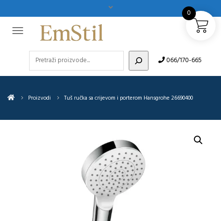
0
Pretraži
066/170-665
Proizvodi
Tuš ručka sa crijevom i porterom Hansgrohe 26690400