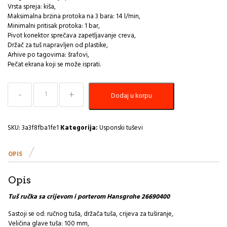
Vrsta spreja: kiša,
Maksimalna brzina protoka na 3 bara: 14 l/min,
Minimalni pritisak protoka: 1 bar,
Pivot konektor sprečava zapetljavanje creva,
Držač za tuš napravljen od plastike,
Arhive po tagovima: šrafovi,
Pečat ekrana koji se može isprati.
Tuš
Dodaj u korpu
ručka
sa
crijevom
i
SKU:
3a3f8fba1fe1
Kategorija:
Usponski tuševi
porterom
Hansgrohe
OPIS
26690400
količina
Opis
Tuš ručka sa crijevom i porterom Hansgrohe 26690400
Sastoji se od: ručnog tuša, držača tuša, crijeva za tuširanje,
Veličina glave tuša: 100 mm,