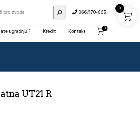
i
0
066/170-665
0
ate ugradnju ?
Kredit
Kontakt
ratna UT21 R