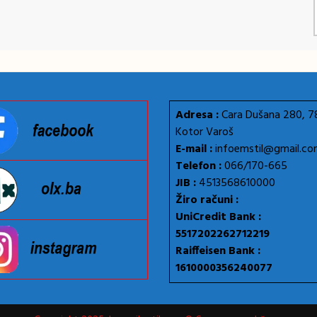
Adresa :
Cara Dušana 280, 
Kotor Varoš
E-mail :
infoemstil@gmail.c
Telefon :
066/170-665
JIB :
4513568610000
Žiro računi :
UniCredit Bank :
5517202262712219
Raiffeisen Bank :
1610000356240077