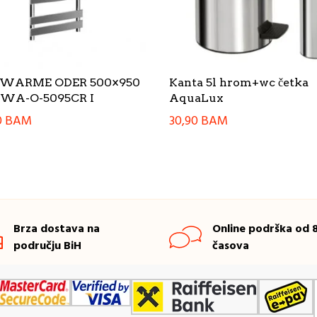
c WARME ODER 500×950
Kanta 5l hrom+wc četka
 WA-O-5095CR I
AquaLux
0
BAM
30,90
BAM
Brza dostava na
Online podrška od 8
području BiH
časova