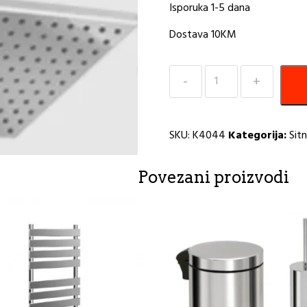
Isporuka 1-5 dana
Dostava 10KM
Tuš
ruža
kvadratna
UT21
SKU:
K4044
Kategorija:
Sit
R
količina
Povezani proizvodi