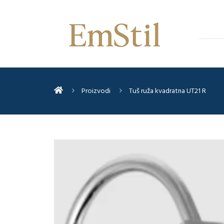
Proizvodi
Tuš ruža kvadratna UT21 R