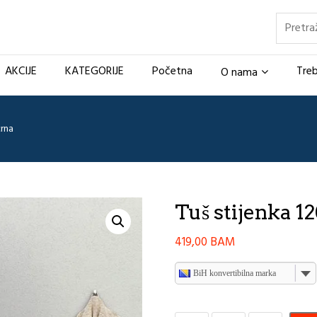
Pretraž
AKCIJE
KATEGORIJE
Početna
Treb
O nama
rna
Tuš stijenka 
419,00
BAM
BiH konvertibilna marka