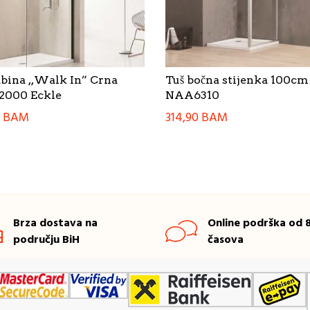
abina ,,Walk In” Crna
Tuš bočna stijenka 100cm
2000 Eckle
NAA6310
0
BAM
314,90
BAM
Brza dostava na
Online podrška od 8
području BiH
časova