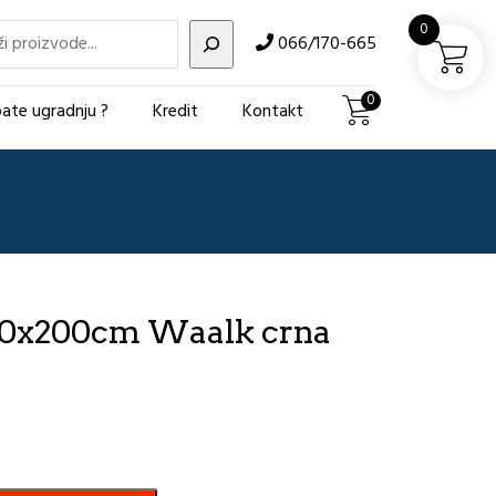
i
0
066/170-665
0
ate ugradnju ?
Kredit
Kontakt
120x200cm Waalk crna