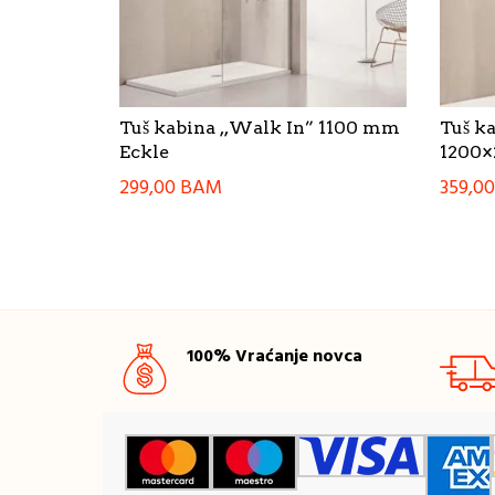
Tuš kabina ,,Walk In” 1100 mm
Tuš k
Eckle
1200×
299,00
BAM
359,0
100% Vraćanje novca