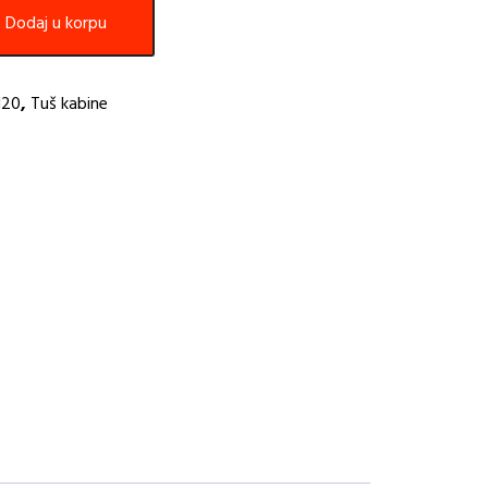
Dodaj u korpu
120
,
Tuš kabine