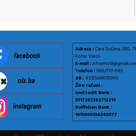
Adresa :
Cara Dušana 280, 
Kotor Varoš
E-mail :
infoemstil@gmail.c
Telefon :
066/170-665
JIB :
4513568610000
Žiro računi :
UniCredit Bank :
5517202262712219
Raiffeisen Bank :
1610000356240077