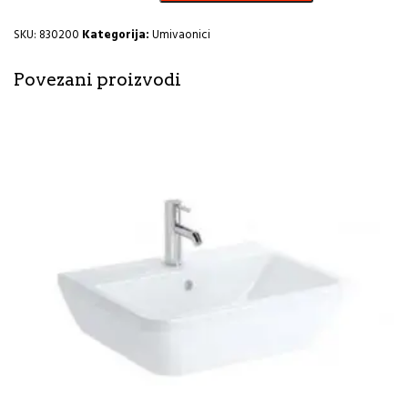
CeraStyle
HE
SKU:
830200
Kategorija:
Umivaonici
količina
Povezani proizvodi