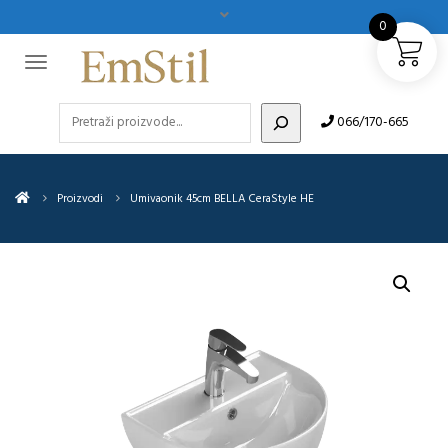
0
Pretraži
066/170-665
Proizvodi
Umivaonik 45cm BELLA CeraStyle HE