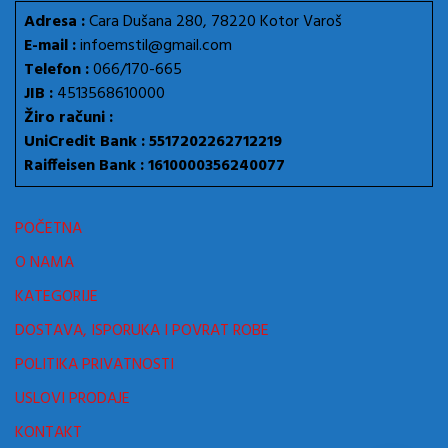
Adresa :
Cara Dušana 280, 78220 Kotor Varoš
E-mail :
infoemstil@gmail.com
Telefon :
066/170-665
JIB :
4513568610000
Žiro računi :
UniCredit Bank : 5517202262712219
Raiffeisen Bank : 1610000356240077
POČETNA
O NAMA
KATEGORIJE
DOSTAVA, ISPORUKA I POVRAT ROBE
POLITIKA PRIVATNOSTI
USLOVI PRODAJE
KONTAKT