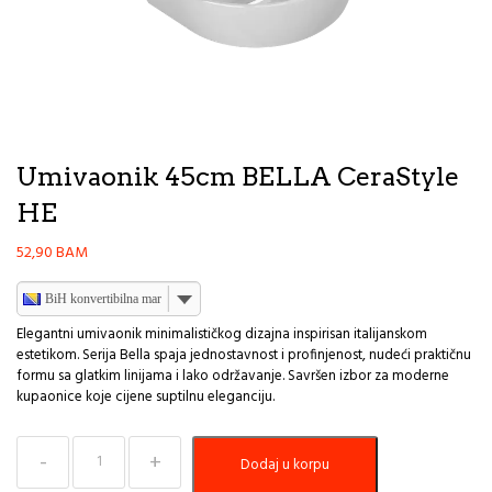
Umivaonik 45cm BELLA CeraStyle
HE
52,90
BAM
BiH konvertibilna marka
Elegantni umivaonik minimalističkog dizajna inspirisan italijanskom
estetikom. Serija Bella spaja jednostavnost i profinjenost, nudeći praktičnu
formu sa glatkim linijama i lako održavanje. Savršen izbor za moderne
kupaonice koje cijene suptilnu eleganciju.
Umivaonik
Dodaj u korpu
45cm
BELLA