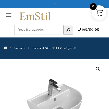
0
Pretraži
066/170-665
Proizvodi
Umivaonik 50cm BELLA CeraStyle HE