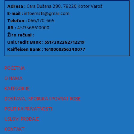
Adresa :
Cara Dušana 280, 78220 Kotor Varoš
E-mail :
infoemstil@gmail.com
Telefon :
066/170-665
JIB :
4513568610000
Žiro računi :
UniCredit Bank : 5517202262712219
Raiffeisen Bank : 1610000356240077
POČETNA
O NAMA
KATEGORIJE
DOSTAVA, ISPORUKA I POVRAT ROBE
POLITIKA PRIVATNOSTI
USLOVI PRODAJE
KONTAKT