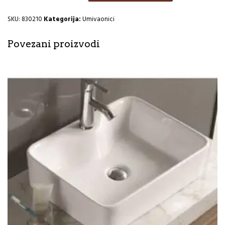
CeraStyle
HE
SKU:
830210
Kategorija:
Umivaonici
količina
Povezani proizvodi