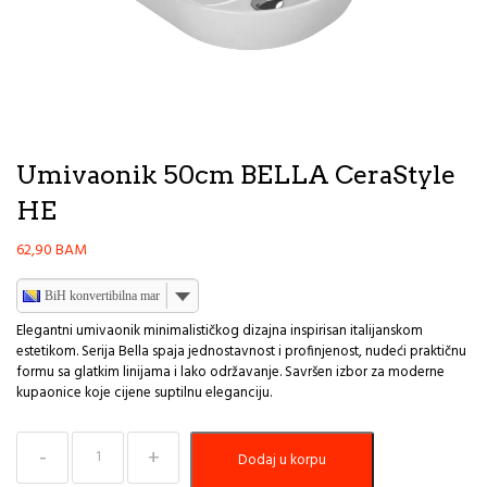
Umivaonik 50cm BELLA CeraStyle
HE
62,90
BAM
BiH konvertibilna marka
Elegantni umivaonik minimalističkog dizajna inspirisan italijanskom
estetikom. Serija Bella spaja jednostavnost i profinjenost, nudeći praktičnu
formu sa glatkim linijama i lako održavanje. Savršen izbor za moderne
kupaonice koje cijene suptilnu eleganciju.
Umivaonik
Dodaj u korpu
50cm
BELLA