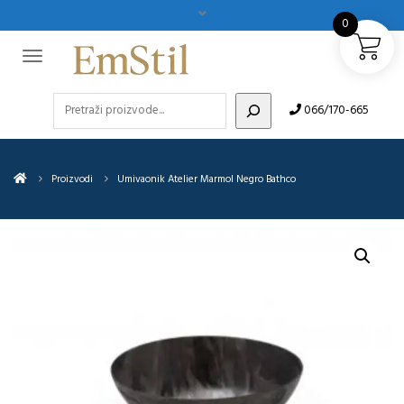
0
Pretraži
066/170-665
Proizvodi
Umivaonik Atelier Marmol Negro Bathco