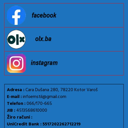
Adresa :
Cara Dušana 280, 78220 Kotor Varoš
E-mail :
infoemstil@gmail.com
Telefon :
066/170-665
JIB :
4513568610000
Žiro računi :
UniCredit Bank : 5517202262712219