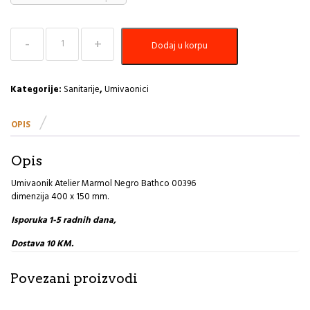
Umivaonik
Dodaj u korpu
Atelier
Marmol
Negro
Bathco
Kategorije:
Sanitarije
,
Umivaonici
količina
OPIS
Opis
Umivaonik Atelier Marmol Negro Bathco 00396
dimenzija 400 x 150 mm.
Isporuka 1-5 radnih dana,
Dostava 10 KM.
Povezani proizvodi