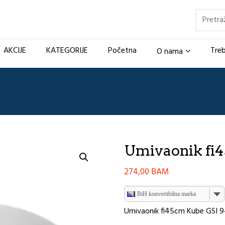
Pretraž
AKCIJE
KATEGORIJE
Početna
Treb
O nama
Umivaonik fi
274,00
BAM
BiH konvertibilna marka
Umivaonik fi45cm Kube GSI 9