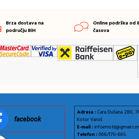
Brza dostava na
Online podrška od 8
području BiH
časova
Adresa :
Cara Dušana 280, 
Kotor Varoš
E-mail :
infoemstil@gmail.c
Telefon :
066/170-665