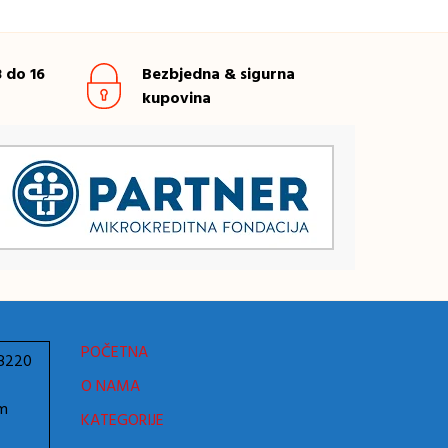
 do 16
Bezbjedna & sigurna
kupovina
POČETNA
78220
O NAMA
om
KATEGORIJE