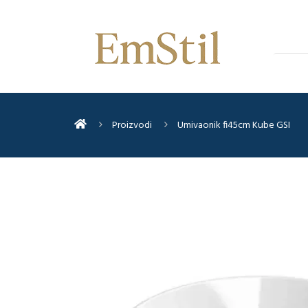
Proizvodi
Umivaonik fi45cm Kube GSI