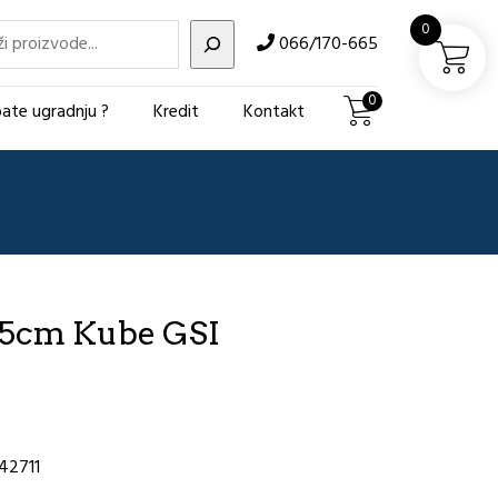
i
0
066/170-665
0
ate ugradnju ?
Kredit
Kontakt
45cm Kube GSI
42711