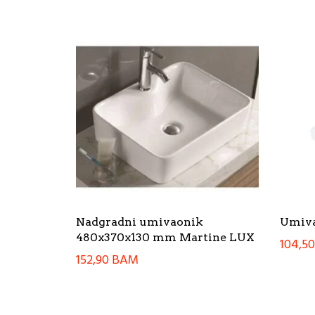
Nadgradni umivaonik
Umiva
480x370x130 mm Martine LUX
104,5
152,90
BAM