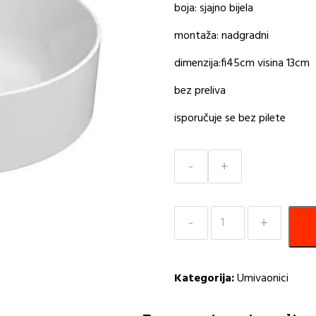
boja: sjajno bijela
montaža: nadgradni
dimenzija:fi45cm visina 13cm
bez preliva
isporučuje se bez pilete
Umivaonik
fi45cm
Kube
GSI
Kategorija:
Umivaonici
količina