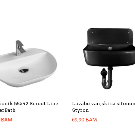
onik 55×42 Smoot Line
Lavabo vanjski sa sifono
erBath
Styron
0
BAM
69,90
BAM