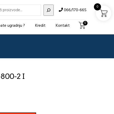
i
0
066/170-665
0
ate ugradnju ?
Kredit
Kontakt
800-2 I