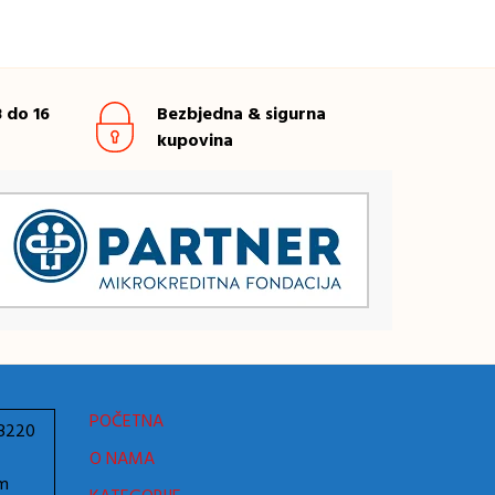
 do 16
Bezbjedna & sigurna
kupovina
POČETNA
78220
O NAMA
om