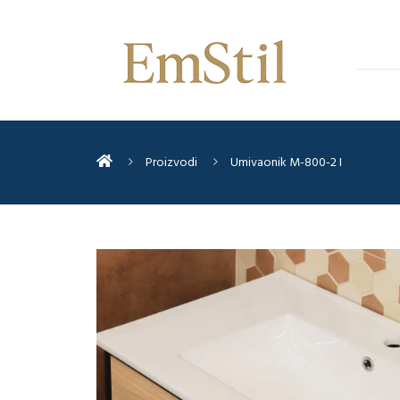
Proizvodi
Umivaonik M-800-2 I