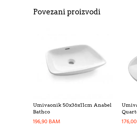
Povezani proizvodi
Umivaonik 50x36x11cm Anabel
Umiva
Bathco
Quart
196,90
BAM
176,0