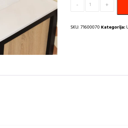
Umivaonik
M-
800-
2
SKU:
71600070
Kategorija:
I
količina