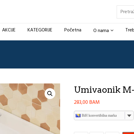
Pretraž
AKCIJE
KATEGORIJE
Početna
Treb
O nama
Umivaonik M-
283,00
BAM
BiH konvertibilna marka