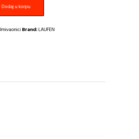
Dodaj u korpu
Umivaonici
Brand:
LAUFEN