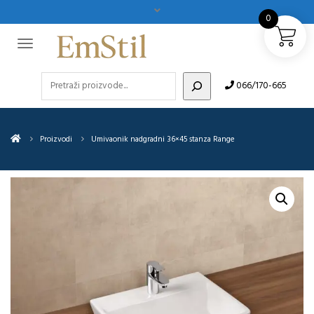
0
Pretraži
066/170-665
Proizvodi
Umivaonik nadgradni 36×45 stanza Range