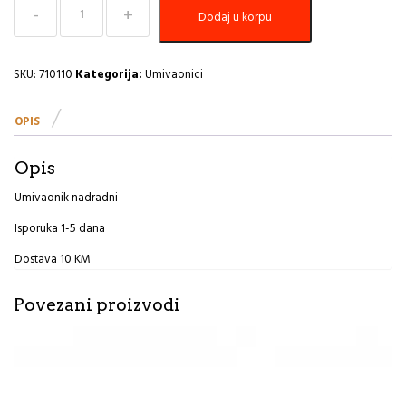
Umivaonik
Dodaj u korpu
nadgradni
36x45
stanza
Range
SKU:
710110
Kategorija:
Umivaonici
količina
OPIS
Opis
Umivaonik nadradni
Isporuka 1-5 dana
Dostava 10 KM
Povezani proizvodi