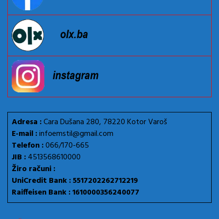
Adresa :
Cara Dušana 280, 78220 Kotor Varoš
E-mail :
infoemstil@gmail.com
Telefon :
066/170-665
JIB :
4513568610000
Žiro računi :
UniCredit Bank : 5517202262712219
Raiffeisen Bank : 1610000356240077