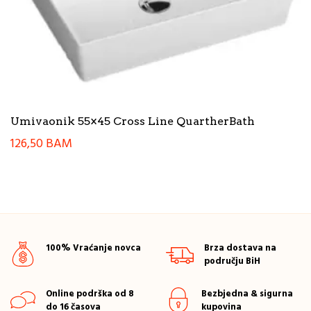
Umivaonik 55×45 Cross Line QuartherBath
126,50
BAM
100% Vraćanje novca
Brza dostava na
području BiH
Online podrška od 8
Bezbjedna & sigurna
do 16 časova
kupovina