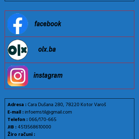
Adresa :
Cara Dušana 280, 78220 Kotor Varoš
E-mail :
infoemstil@gmail.com
Telefon :
066/170-665
JIB :
4513568610000
Žiro računi :