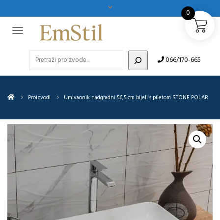
0
Pretraži
066/170-665
Proizvodi
Umivaonik nadgradni 56,5 cm bijeli s piletom STONE POLAR