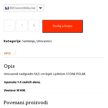
BiH konvertibilna marka
Umivaonik
Dodaj u korpu
nadgradni
56,5
cm
bijeli
Kategorije:
Sanitarije
,
Umivaonici
s
piletom
OPIS
STONE
POLAR
količina
Opis
Umivaonik nadgradni 56,5 cm bijeli s piletom STONE POLAR
Isporuka 1-5 radnih dana,
Dostava 10 KM.
Povezani proizvodi