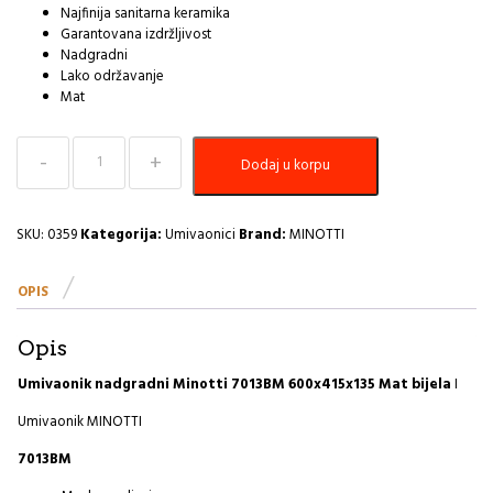
Najfinija sanitarna keramika
Garantovana izdržljivost
Nadgradni
Lako održavanje
Mat
Umivaonik
Dodaj u korpu
nadgradni
bijeli
mat
Minotti
SKU:
0359
Kategorija:
Umivaonici
Brand:
MINOTTI
7013BM
600x415x135
OPIS
I
količina
Opis
Umivaonik nadgradni Minotti 7013BM 600x415x135 Mat bijela
I
Umivaonik MINOTTI
7013BM