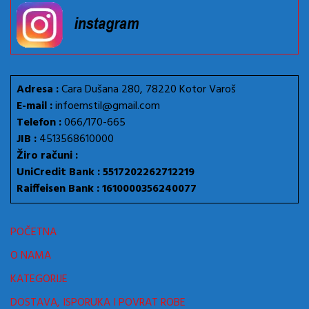
Adresa :
Cara Dušana 280, 78220 Kotor Varoš
E-mail :
infoemstil@gmail.com
Telefon :
066/170-665
JIB :
4513568610000
Žiro računi :
UniCredit Bank : 5517202262712219
Raiffeisen Bank : 1610000356240077
POČETNA
O NAMA
KATEGORIJE
DOSTAVA, ISPORUKA I POVRAT ROBE