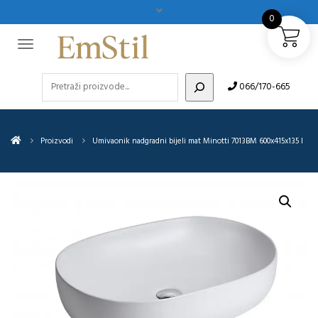
0
Pretraži
066/170-665
Proizvodi
Umivaonik nadgradni bijeli mat Minotti 7013BM 600x415x135 I