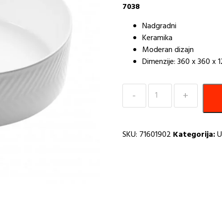
7038
Nadgradni
Keramika
Moderan dizajn
Dimenzije: 360 x 360 x
Umivaonik
nadgradni
Minotti
7038
SKU:
71601902
Kategorija:
U
360x360x120
I
količina