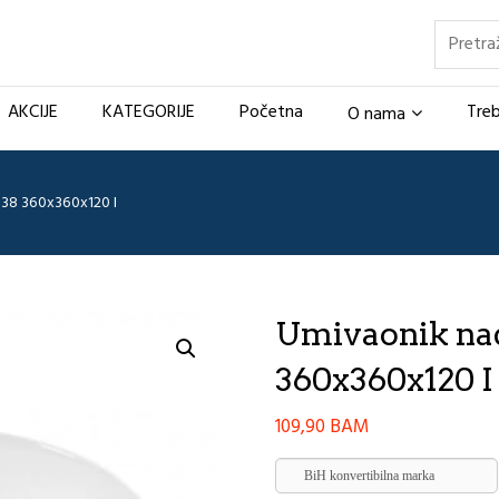
Pretraž
AKCIJE
KATEGORIJE
Početna
Treb
O nama
038 360x360x120 I
Umivaonik nad
360x360x120 I
109,90
BAM
BiH konvertibilna marka