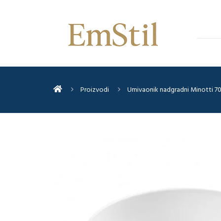
Proizvodi
Umivaonik nadgradni Minotti 7