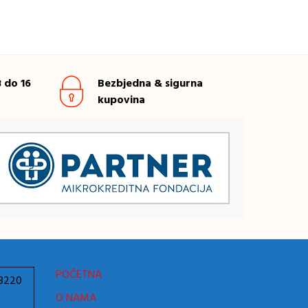
 do 16
Bezbjedna & sigurna
kupovina
POČETNA
78220
O NAMA