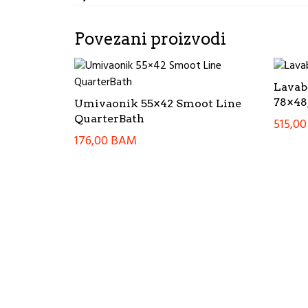
Povezani proizvodi
Lavab
78×48
Umivaonik 55×42 Smoot Line
QuarterBath
515,0
176,00
BAM