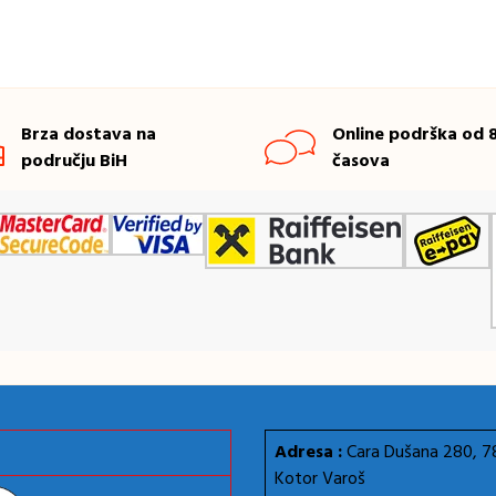
Brza dostava na
Online podrška od 8
području BiH
časova
Adresa :
Cara Dušana 280, 
Kotor Varoš