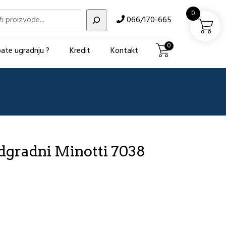
i
0
066/170-665
0
ate ugradnju ?
Kredit
Kontakt
gradni Minotti 7038