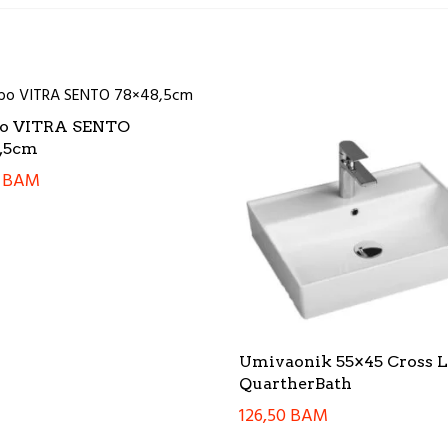
o VITRA SENTO
,5cm
0
BAM
Umivaonik 55×45 Cross L
QuartherBath
126,50
BAM