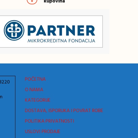
kupovina
POČETNA
78220
O NAMA
om
KATEGORIJE
DOSTAVA, ISPORUKA I POVRAT ROBE
POLITIKA PRIVATNOSTI
USLOVI PRODAJE