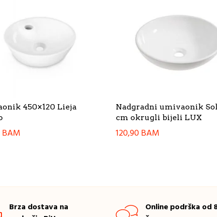
onik 450×120 Lieja
Nadgradni umivaonik Sol
o
cm okrugli bijeli LUX
0
BAM
120,90
BAM
Brza dostava na
Online podrška od 8