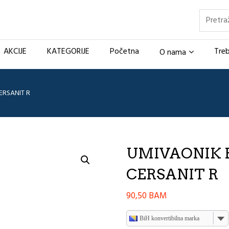
Pretraž
AKCIJE
KATEGORIJE
Početna
Treb
O nama
ERSANIT R
UMIVAONIK P
CERSANIT R
90,50
BAM
BiH konvertibilna marka