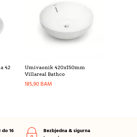
a 42
Umivaonik 420x150mm
Villareal Bathco
185,90
BAM
 do 16
Bezbjedna & sigurna