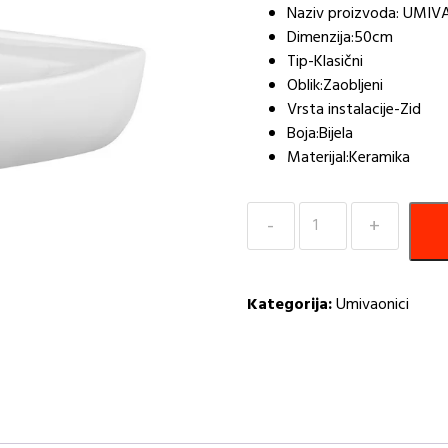
Naziv proizvoda: UMI
Dimenzija:50cm
Tip-Klasični
Oblik:Zaobljeni
Vrsta instalacije-Zid
Boja:Bijela
Materijal:Keramika
UMIVAONIK
PRESIDENT
55cm-
CERSANIT
Kategorija:
Umivaonici
R
količina