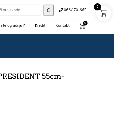
i
0
066/170-665
0
ate ugradnju ?
Kredit
Kontakt
RESIDENT 55cm-