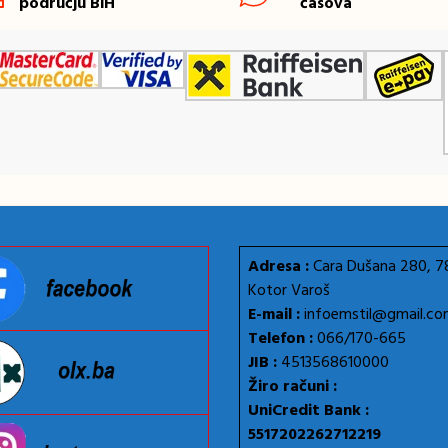
području BiH
časova
Adresa :
Cara Dušana 280, 
Kotor Varoš
E-mail :
infoemstil@gmail.c
Telefon :
066/170-665
JIB :
4513568610000
Žiro računi :
UniCredit Bank :
5517202262712219