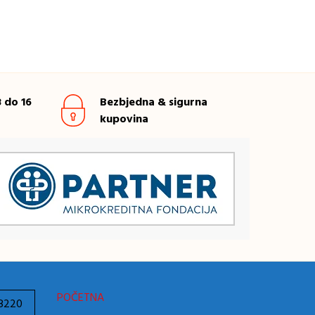
 do 16
Bezbjedna & sigurna
kupovina
POČETNA
78220