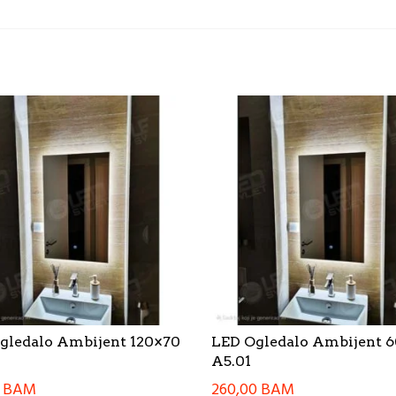
gledalo Ambijent 120×70
LED Ogledalo Ambijent 
A5.01
0
BAM
260,00
BAM