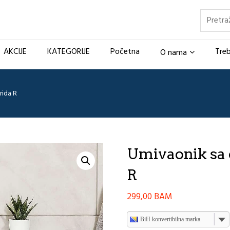
Pretraž
AKCIJE
KATEGORIJE
Početna
Treb
O nama
rida R
Umivaonik sa
R
299,00
BAM
BiH konvertibilna marka