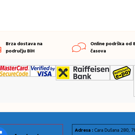
Brza dostava na
Online podrška od 8
području BiH
časova
Adresa :
Cara Dušana 280, 