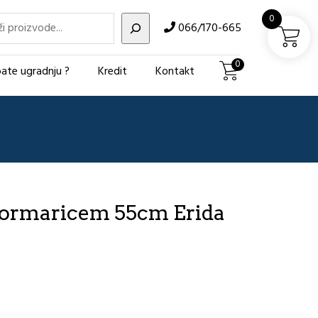
i
0
066/170-665
0
ate ugradnju ?
Kredit
Kontakt
 ormaricem 55cm Erida