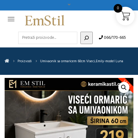
0
Pretraži
066/170-665
Proizvodi
Umivaonik sa ormaricem 60cm Viseci,Emily-model Luna
SALE!