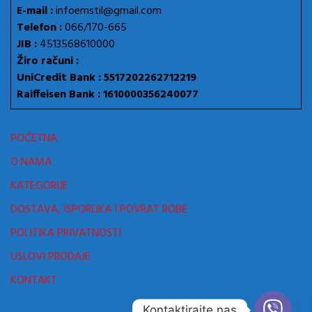
E-mail :
infoemstil@gmail.com
Telefon :
066/170-665
JIB :
4513568610000
Žiro računi :
UniCredit Bank : 5517202262712219
Raiffeisen Bank : 1610000356240077
POČETNA
O NAMA
KATEGORIJE
DOSTAVA, ISPORUKA I POVRAT ROBE
POLITIKA PRIVATNOSTI
USLOVI PRODAJE
KONTAKT
Kontaktirajte nas