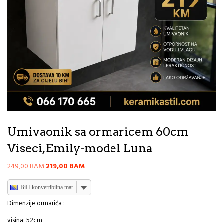
Umivaonik sa ormaricem 60cm
Viseci,Emily-model Luna
Original
Current
249,00
BAM
219,00
BAM
price
price
was:
is:
BiH konvertibilna marka
249,00 BAM.
219,00 BAM.
Dimenzije ormarića :
visina: 52cm