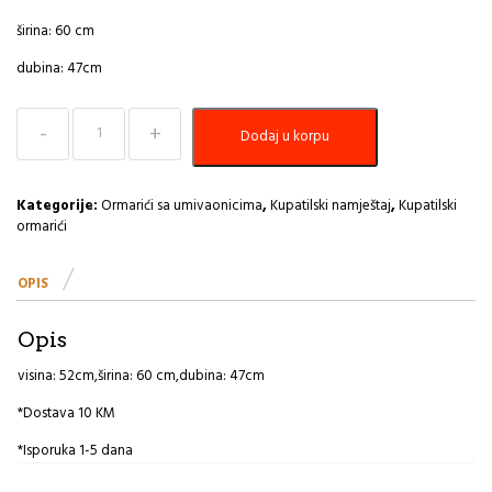
širina: 60 cm
dubina: 47cm
Umivaonik
Dodaj u korpu
sa
ormaricem
60cm
Viseci,Emily-
Kategorije:
Ormarići sa umivaonicima
,
Kupatilski namještaj
,
Kupatilski
model
ormarići
Luna
količina
OPIS
Opis
visina: 52cm,širina: 60 cm,dubina: 47cm
*Dostava 10 KM
*Isporuka 1-5 dana