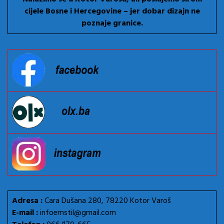
cijele Bosne i Hercegovine – jer dobar dizajn ne
poznaje granice.
Adresa :
Cara Dušana 280, 78220 Kotor Varoš
E-mail :
infoemstil@gmail.com