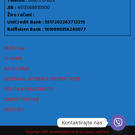
Telefon :
066/170-665
JIB :
4513568610000
Žiro računi :
UniCredit Bank : 5517202262712219
Raiffeisen Bank : 1610000356240077
POČETNA
O NAMA
KATEGORIJE
DOSTAVA, ISPORUKA I POVRAT ROBE
POLITIKA PRIVATNOSTI
USLOVI PRODAJE
KONTAKT
Kontaktirajte nas
Copyright 2025. keramikastil.com © Sva prava zadržana.