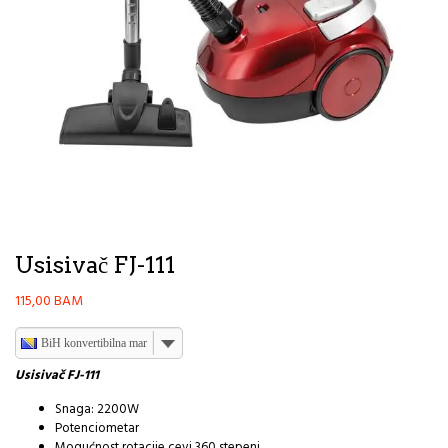
Usisivač FJ-111
115,00
BAM
BiH konvertibilna marka
Usisivač FJ-111
Snaga: 2200W
Potenciometar
Mogućnost rotacije cevi 360 stepeni