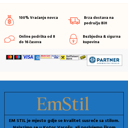
100% Vraćanje novca
Brza dostava na
području BiH
Online podrška od 8
Bezbjedna & sigurna
do 16 časova
kupovina
EM STIL je mjesto gdje se kvalitet susreće sa stilom.
Nalazimo se u Kotor Varošu, ali poslujemo širom