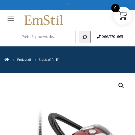
0
Pretraži
066/170-665
Proizvodi
Usisivač FJ-111