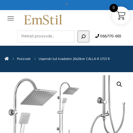
0
Pretraži
066/170-665
Proizvodi
Usponski tuš kvadratni 20x20cm CALLA-R UT21 R