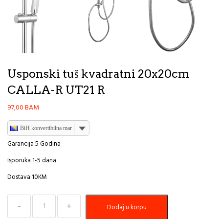
Usponski tuš kvadratni 20x20cm
CALLA-R UT21 R
97,00
BAM
BiH konvertibilna marka
Garancija 5 Godina
Isporuka 1-5 dana
Dostava 10KM
Usponski
Dodaj u korpu
tuš
kvadratni