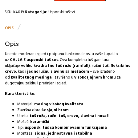
20x20cm
CALLA-
SKU:
K4019
Kategorija:
Usponski tuševi
R
UT21
OPIS
R
količina
Opis
Unesite moderan izgled i potpunu funkcionalnost u vaše kupatilo
uz
CALLA S usponski tuš set
. Ova kompletna tuš garnitura
uključuje
veliku kvadratnu tuš ružu (rainfall)
,
ručni tuš
,
fleksibilno
crevo
, kao i
jednoručnu slavinu sa mešačem
– sve izrađeno
od
kvalitetnog mesinga
i završeno u
visokosjajnom hromu
za
dugotrajnu zaštitu i prefinjen izgled.
Karakteristike:
Materijal:
mesing visokog kvaliteta
Završna obrada:
sjajni hrom
U setu:
tuš ruža, ručni tuš, crevo, slavina i nosač
Mešač:
keramički
Tip:
usponski tuš sa kombinovanim funkcijama
Montaža:
zidna, jednostavna i stabilna