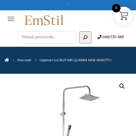
0
Pretraži
066/170-665
Proizvodi
Usponski tuš MUT-045 QUADRA NEW MINOTTI I