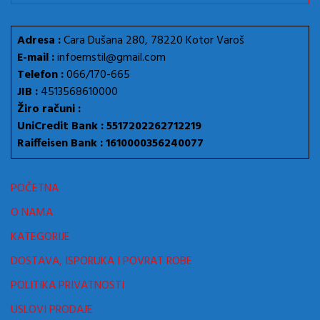
Adresa :
Cara Dušana 280, 78220 Kotor Varoš
E-mail :
infoemstil@gmail.com
Telefon :
066/170-665
JIB :
4513568610000
Žiro računi :
UniCredit Bank : 5517202262712219
Raiffeisen Bank : 1610000356240077
POČETNA
O NAMA
KATEGORIJE
DOSTAVA, ISPORUKA I POVRAT ROBE
POLITIKA PRIVATNOSTI
USLOVI PRODAJE