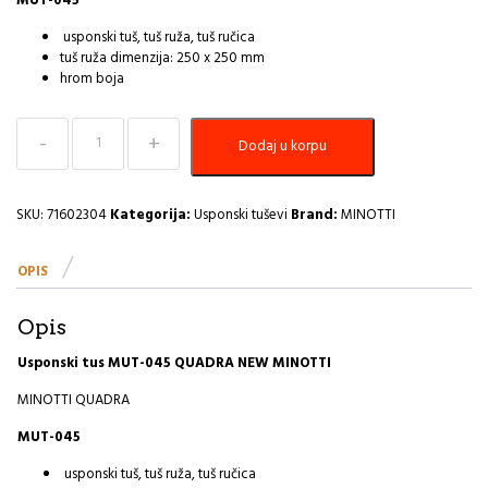
MUT-045
usponski tuš, tuš ruža, tuš ručica
tuš ruža dimenzija: 250 x 250 mm
hrom boja
Usponski
Dodaj u korpu
tuš
MUT-
045
QUADRA
SKU:
71602304
Kategorija:
Usponski tuševi
Brand:
MINOTTI
NEW
MINOTTI
OPIS
I
količina
Opis
Usponski tus MUT-045 QUADRA NEW MINOTTI
MINOTTI QUADRA
MUT-045
usponski tuš, tuš ruža, tuš ručica