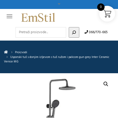
0
Pretraži
066/170-665
Proizvodi
Usponski tuš s donjim izljevom s tuš ružom i palicom gun grey Inter Ceramic
Venice MG