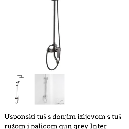
Usponski tuš s donjim izljevom s tuš
ružom i palicom gun grey Inter