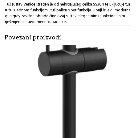
grey
Tuš sustav Venice izrađen je od nehrđajućeg čelika SS304 te uključuje tuš
Inter
ružu s jednom funkcijom i tuš palicu s pet funkcija. Donji izljev i moderna
Ceramic
gun grey završna obrada čine ovaj sustav elegantnim i funkcionalnim
Venice
rješenjem za suvremene kupaonice.
MG
količina
Povezani proizvodi