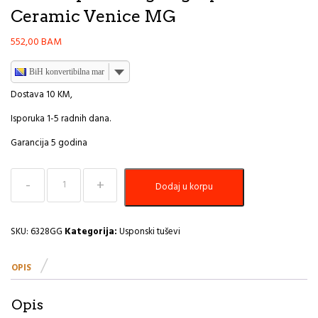
Ceramic Venice MG
552,00
BAM
BiH konvertibilna marka
Dostava 10 KM,
Isporuka 1-5 radnih dana.
Garancija 5 godina
Usponski
Dodaj u korpu
tuš
s
donjim
izljevom
SKU:
6328GG
Kategorija:
Usponski tuševi
s
tuš
OPIS
ružom
i
palicom
Opis
gun