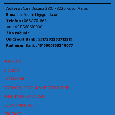
Adresa :
Cara Dušana 280, 78220 Kotor Varoš
E-mail :
infoemstil@gmail.com
Telefon :
066/170-665
JIB :
4513568610000
Žiro računi :
UniCredit Bank : 5517202262712219
Raiffeisen Bank : 1610000356240077
POČETNA
O NAMA
KATEGORIJE
DOSTAVA, ISPORUKA I POVRAT ROBE
POLITIKA PRIVATNOSTI
USLOVI PRODAJE
KONTAKT