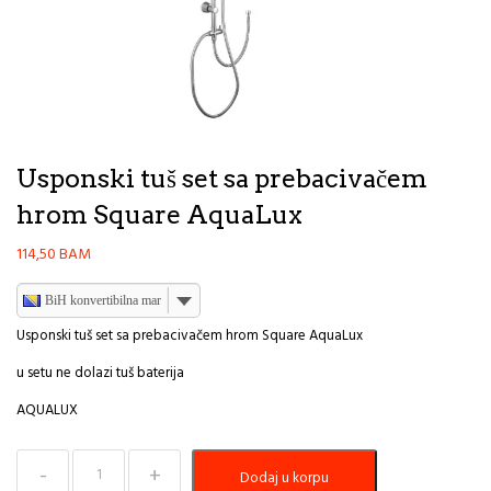
Usponski tuš set sa prebacivačem
hrom Square AquaLux
114,50
BAM
BiH konvertibilna marka
Usponski tuš set sa prebacivačem hrom Square AquaLux
u setu ne dolazi tuš baterija
AQUALUX
Usponski
Dodaj u korpu
tuš