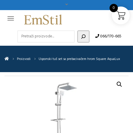
0
Pretraži
066/170-665
Proizvodi
Usponski tuš set sa prebacivačem hrom Square AquaLux