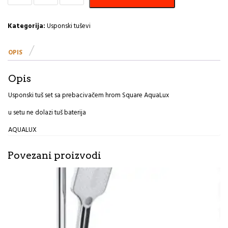
set
sa
prebacivačem
Kategorija:
Usponski tuševi
hrom
Square
OPIS
AquaLux
količina
Opis
Usponski tuš set sa prebacivačem hrom Square AquaLux
u setu ne dolazi tuš baterija
AQUALUX
Povezani proizvodi