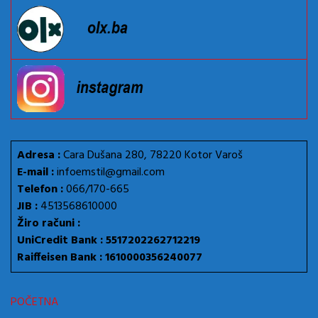
Adresa :
Cara Dušana 280, 78220 Kotor Varoš
E-mail :
infoemstil@gmail.com
Telefon :
066/170-665
JIB :
4513568610000
Žiro računi :
UniCredit Bank : 5517202262712219
Raiffeisen Bank : 1610000356240077
POČETNA