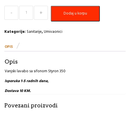
Vanjski
Dodaj u korpu
lavabo
sa
sifonom
bijeli
Kategorije:
Sanitarije
,
Umivaonici
Styron
350
OPIS
količina
Opis
Vanjski lavabo sa sifonom Styron 350
Isporuka 1-5 radnih dana,
Dostava 10 KM.
Povezani proizvodi