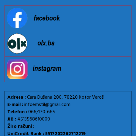
Adresa :
Cara Dušana 280, 78220 Kotor Varoš
E-mail :
infoemstil@gmail.com
Telefon :
066/170-665
JIB :
4513568610000
Žiro računi :
UniCredit Bank : 5517202262712219