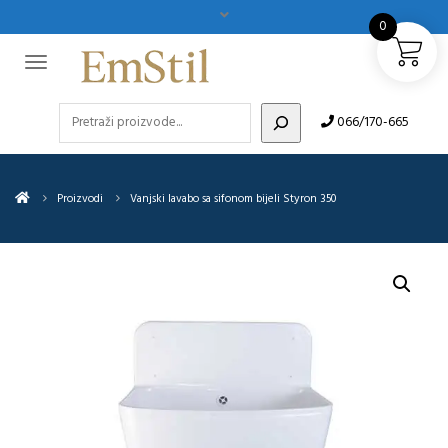
0
Pretraži
066/170-665
Proizvodi
Vanjski lavabo sa sifonom bijeli Styron 350