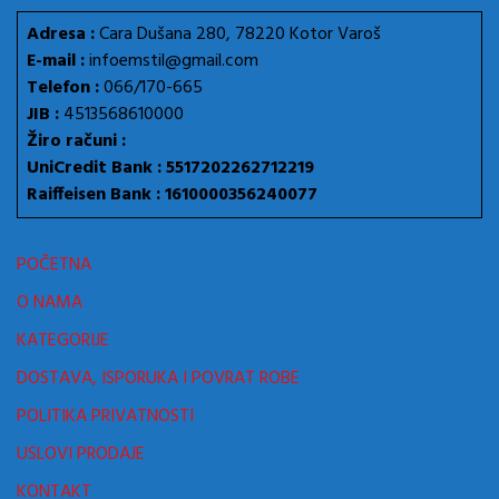
Adresa :
Cara Dušana 280, 78220 Kotor Varoš
E-mail :
infoemstil@gmail.com
Telefon :
066/170-665
JIB :
4513568610000
Žiro računi :
UniCredit Bank : 5517202262712219
Raiffeisen Bank : 1610000356240077
POČETNA
O NAMA
KATEGORIJE
DOSTAVA, ISPORUKA I POVRAT ROBE
POLITIKA PRIVATNOSTI
USLOVI PRODAJE
KONTAKT