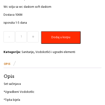
Wc solja sa wc daskom soft daskom
Dostava 10KM
isporuka 1-5 dana
Vodokotlic
Dodaj u korpu
ugradbeni
set
pestan
količina
Kategorije:
Sanitarije
,
Vodokotlići i ugradni elementi
OPIS
Opis
Set sačinjava
*Ugradbeni Vodokotlic
*Tipka bijela