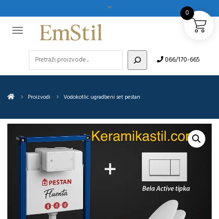
0
Pretraži
066/170-665
Proizvodi
Vodokotlic ugradbeni set pestan