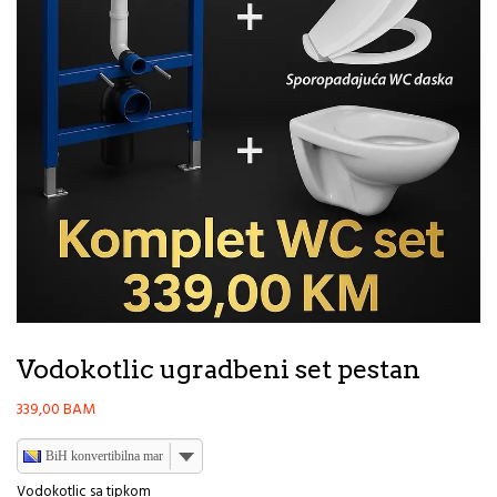
Vodokotlic ugradbeni set pestan
339,00
BAM
BiH konvertibilna marka
Vodokotlic sa tipkom